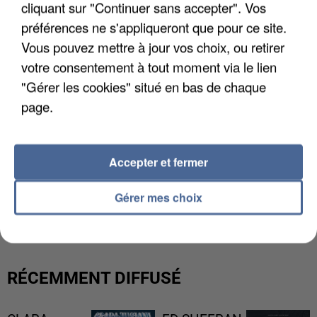
cliquant sur "Continuer sans accepter". Vos
préférences ne s'appliqueront que pour ce site.
Vous pouvez mettre à jour vos choix, ou retirer
votre consentement à tout moment via le lien
"Gérer les cookies" situé en bas de chaque
page.
Accepter et fermer
L’UN DES FONDATEURS SUPPOSÉS DE LA DZ
Gérer mes choix
MAFIA INTERPELLÉ EN ALGÉRIE
RÉCEMMENT DIFFUSÉ