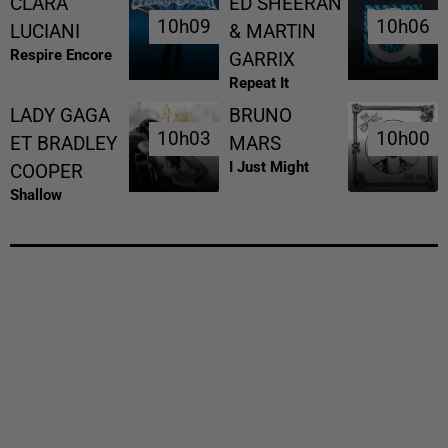
CLARA
ED SHEERAN
10h09
10h09
10h06
10h06
LUCIANI
& MARTIN
Respire Encore
GARRIX
Repeat It
LADY GAGA
BRUNO
10h03
10h03
10h00
10h00
ET BRADLEY
MARS
I Just Might
COOPER
Shallow