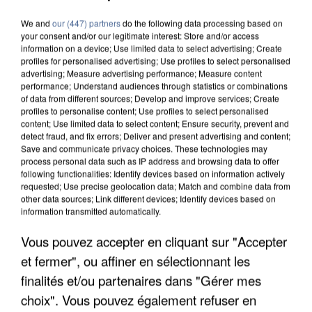
We and
our (447) partners
do the following data processing based on
your consent and/or our legitimate interest: Store and/or access
information on a device; Use limited data to select advertising; Create
profiles for personalised advertising; Use profiles to select personalised
advertising; Measure advertising performance; Measure content
performance; Understand audiences through statistics or combinations
of data from different sources; Develop and improve services; Create
profiles to personalise content; Use profiles to select personalised
content; Use limited data to select content; Ensure security, prevent and
detect fraud, and fix errors; Deliver and present advertising and content;
Save and communicate privacy choices. These technologies may
process personal data such as IP address and browsing data to offer
following functionalities: Identify devices based on information actively
requested; Use precise geolocation data; Match and combine data from
other data sources; Link different devices; Identify devices based on
information transmitted automatically.
APRÈS TOUTES CES CANICULES, LES REFUGES
Vous pouvez accepter en cliquant sur "Accepter
DE FAUNE SAUVAGE SONT...
et fermer", ou affiner en sélectionnant les
finalités et/ou partenaires dans "Gérer mes
choix". Vous pouvez également refuser en