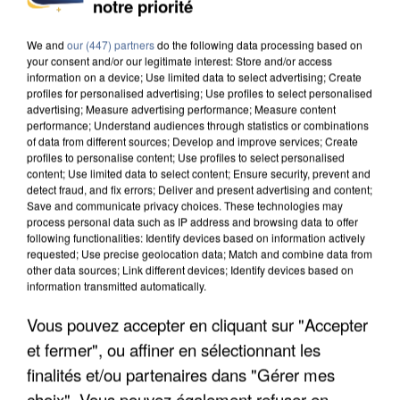
notre priorité
INTERPELLÉ EN ALGÉRIE
We and
our (447) partners
do the following data processing based on
your consent and/or our legitimate interest: Store and/or access
information on a device; Use limited data to select advertising; Create
profiles for personalised advertising; Use profiles to select personalised
advertising; Measure advertising performance; Measure content
performance; Understand audiences through statistics or combinations
of data from different sources; Develop and improve services; Create
profiles to personalise content; Use profiles to select personalised
content; Use limited data to select content; Ensure security, prevent and
detect fraud, and fix errors; Deliver and present advertising and content;
Save and communicate privacy choices. These technologies may
process personal data such as IP address and browsing data to offer
following functionalities: Identify devices based on information actively
requested; Use precise geolocation data; Match and combine data from
other data sources; Link different devices; Identify devices based on
information transmitted automatically.
Vous pouvez accepter en cliquant sur "Accepter
UNE TOURISTE DE L’OISE EMPORTÉE PAR UNE
et fermer", ou affiner en sélectionnant les
COULÉE DE BOUE EN HAUTE-SAVOIE
finalités et/ou partenaires dans "Gérer mes
choix". Vous pouvez également refuser en