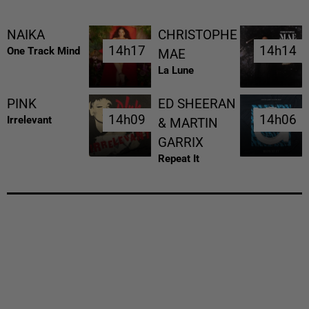
NAIKA
CHRISTOPHE
14h17
14h17
14h14
14h14
One Track Mind
MAE
La Lune
PINK
ED SHEERAN
14h09
14h09
14h06
14h06
Irrelevant
& MARTIN
GARRIX
Repeat It