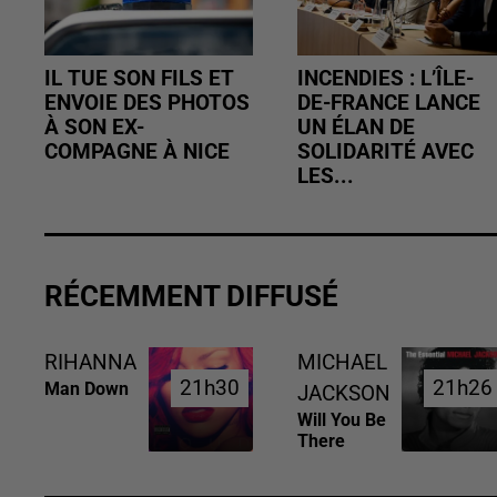
IL TUE SON FILS ET
INCENDIES : L’ÎLE-
ENVOIE DES PHOTOS
DE-FRANCE LANCE
À SON EX-
UN ÉLAN DE
COMPAGNE À NICE
SOLIDARITÉ AVEC
LES...
RÉCEMMENT DIFFUSÉ
RIHANNA
MICHAEL
21h30
21h30
21h26
21h26
Man Down
JACKSON
Will You Be
There