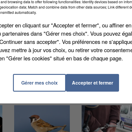
and browsing data to offer following functionalities: Identify devices based on infor
tés », des « tentatives d’étranglement » et des
eolocation data; Match and combine data from other data sources; Link different de
nts « devenus quotidiens » selon le père de l’enfant
nsmitted automatically.
e » par le personnel mais porte plainte face à sa
pter en cliquant sur "Accepter et fermer", ou affiner en
/ou partenaires dans "Gérer mes choix". Vous pouvez éga
"Continuer sans accepter". Vos préférences ne s'appliqu
uvez mettre à jour vos choix, ou retirer votre consenteme
en "Gérer les cookies" situé en bas de chaque page.
Gérer mes choix
Accepter et fermer