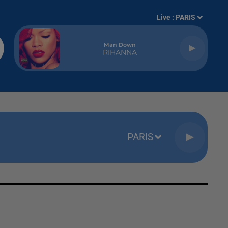
Live :
PARIS
Man Down
RIHANNA
PARIS