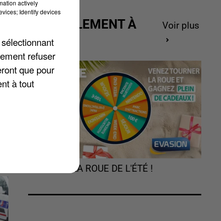
mation actively
vices; Identify devices
ACTUELLEMENT À
Voir plus
GAGNER
 sélectionnant
lement refuser
eront que pour
nt à tout
TOURNEZ LA ROUE DE L'ÉTÉ !