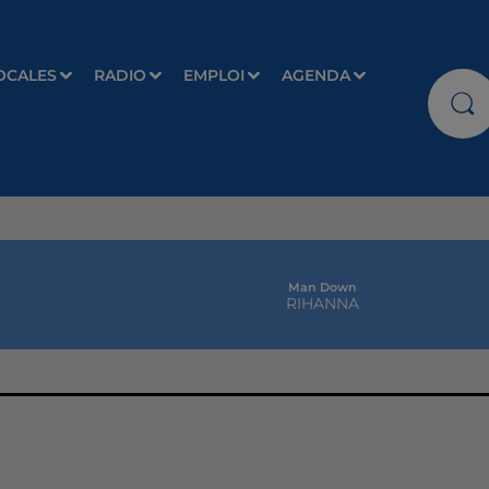
OCALES
RADIO
EMPLOI
AGENDA
Man Down
RIHANNA