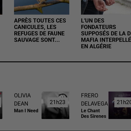
APRÈS TOUTES CES
L’UN DES
CANICULES, LES
FONDATEURS
REFUGES DE FAUNE
SUPPOSÉS DE LA D
SAUVAGE SONT...
MAFIA INTERPELL
EN ALGÉRIE
OLIVIA
FRERO
21h23
21h23
21h2
21h2
DEAN
DELAVEGA
Man I Need
Le Chant
Des Sirenes