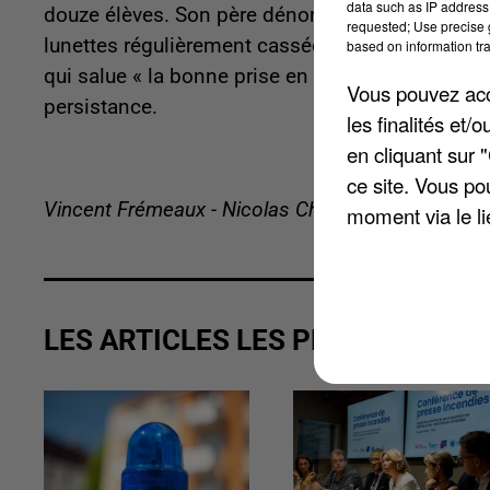
data such as IP address 
douze élèves. Son père dénonce des « coups répé
requested; Use precise g
lunettes régulièrement cassées. Des comporteme
based on information tra
qui salue « la bonne prise en compte du problèm
Vous pouvez acce
persistance.
les finalités et
en cliquant sur 
ce site. Vous po
Vincent Frémeaux - Nicolas Chacun
moment via le li
LES ARTICLES LES PLUS VUS