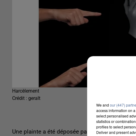
Harcèlement
Crédit :
geralt
We and
our (447) partn
access information on a 
select personalised ad
statistics or combinatio
profiles to select person
Une plainte a été déposée par les parents d’un é
Deliver and present adv