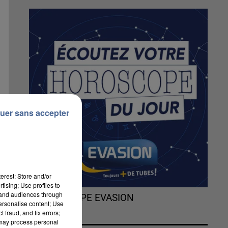
uer sans accepter
erest: Store and/or
tising; Use profiles to
tand audiences through
L'HOROSCOPE EVASION
personalise content; Use
 fraud, and fix errors;
 may process personal