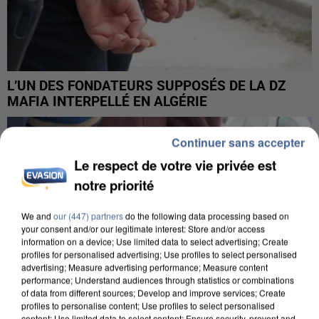
L’UN DES FONDATEURS SUPPOSÉS DE LA DZ
MAFIA INTERPELLÉ EN ALGÉRIE
Continuer sans accepter
Le respect de votre vie privée est
notre priorité
We and
our (447) partners
do the following data processing based on
your consent and/or our legitimate interest: Store and/or access
information on a device; Use limited data to select advertising; Create
profiles for personalised advertising; Use profiles to select personalised
advertising; Measure advertising performance; Measure content
performance; Understand audiences through statistics or combinations
of data from different sources; Develop and improve services; Create
profiles to personalise content; Use profiles to select personalised
content; Use limited data to select content; Ensure security, prevent and