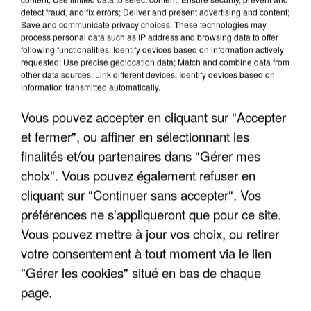
detect fraud, and fix errors; Deliver and present advertising and content;
Save and communicate privacy choices. These technologies may
process personal data such as IP address and browsing data to offer
UN SECOND CADRE DE LA DZ MAFIA
following functionalities: Identify devices based on information actively
INTERPELLÉ EN ALGÉRIE
requested; Use precise geolocation data; Match and combine data from
other data sources; Link different devices; Identify devices based on
information transmitted automatically.
Vous pouvez accepter en cliquant sur "Accepter
et fermer", ou affiner en sélectionnant les
finalités et/ou partenaires dans "Gérer mes
choix". Vous pouvez également refuser en
cliquant sur "Continuer sans accepter". Vos
préférences ne s'appliqueront que pour ce site.
Vous pouvez mettre à jour vos choix, ou retirer
votre consentement à tout moment via le lien
"Gérer les cookies" situé en bas de chaque
page.
UNE TOURISTE DE L’OISE EMPORTÉE PAR UNE