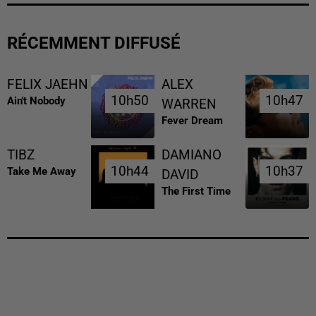
RÉCEMMENT DIFFUSÉ
FELIX JAEHN
ALEX
10h50
10h50
10h47
10h47
Ain't Nobody
WARREN
Fever Dream
TIBZ
DAMIANO
10h44
10h44
10h37
10h37
Take Me Away
DAVID
The First Time