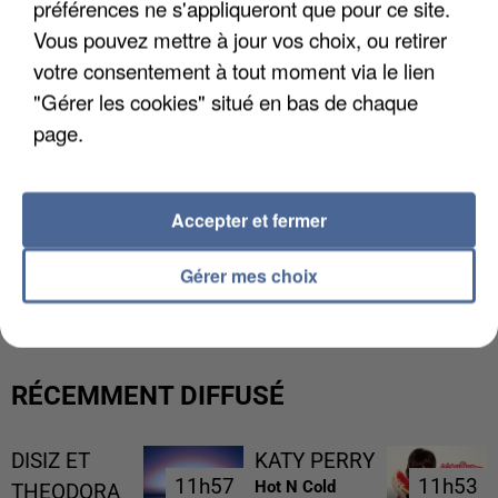
préférences ne s'appliqueront que pour ce site.
Vous pouvez mettre à jour vos choix, ou retirer
votre consentement à tout moment via le lien
"Gérer les cookies" situé en bas de chaque
page.
Accepter et fermer
UN SECOND CADRE DE LA DZ MAFIA
Gérer mes choix
INTERPELLÉ EN ALGÉRIE
RÉCEMMENT DIFFUSÉ
DISIZ ET
KATY PERRY
11h57
11h57
11h53
11h53
Hot N Cold
THEODORA