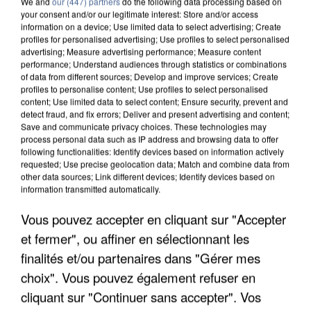
We and
our (447) partners
do the following data processing based on
your consent and/or our legitimate interest: Store and/or access
information on a device; Use limited data to select advertising; Create
profiles for personalised advertising; Use profiles to select personalised
advertising; Measure advertising performance; Measure content
performance; Understand audiences through statistics or combinations
of data from different sources; Develop and improve services; Create
profiles to personalise content; Use profiles to select personalised
content; Use limited data to select content; Ensure security, prevent and
detect fraud, and fix errors; Deliver and present advertising and content;
Save and communicate privacy choices. These technologies may
process personal data such as IP address and browsing data to offer
following functionalities: Identify devices based on information actively
requested; Use precise geolocation data; Match and combine data from
other data sources; Link different devices; Identify devices based on
information transmitted automatically.
L’UN DES FONDATEURS SUPPOSÉS DE LA DZ
MAFIA INTERPELLÉ EN ALGÉRIE
Vous pouvez accepter en cliquant sur "Accepter
et fermer", ou affiner en sélectionnant les
finalités et/ou partenaires dans "Gérer mes
choix". Vous pouvez également refuser en
cliquant sur "Continuer sans accepter". Vos