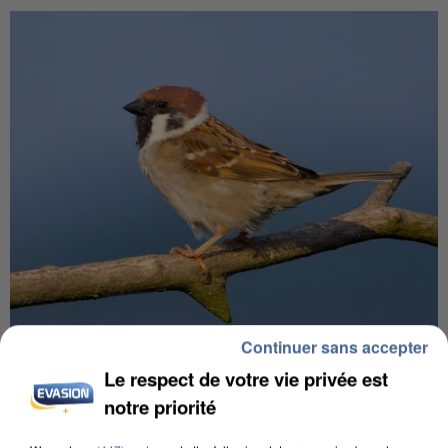
Continuer sans accepter
APRÈS TOUTES CES CANICULES, LES REFUGES
DE FAUNE SAUVAGE SONT...
Le respect de votre vie privée est
notre priorité