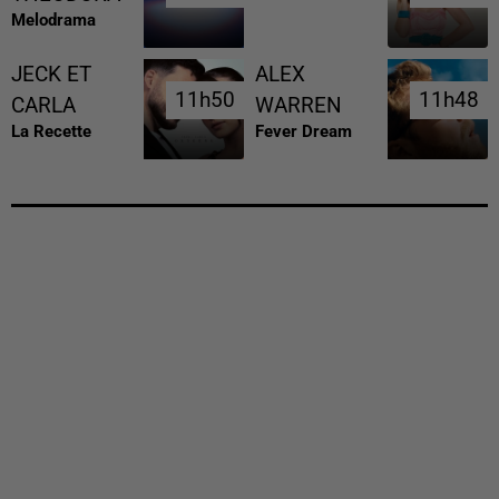
Melodrama
JECK ET
ALEX
11h50
11h50
11h48
11h48
CARLA
WARREN
La Recette
Fever Dream