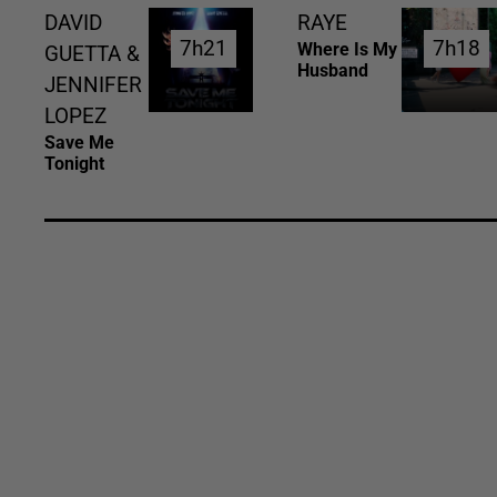
DAVID
RAYE
7h21
7h21
7h18
7h18
Where Is My
GUETTA &
Husband
JENNIFER
LOPEZ
Save Me
Tonight