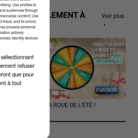
tising; Use profiles to
tand audiences through
ACTUELLEMENT À
Voir plus
personalise content; Use
 fraud, and fix errors;
GAGNER
 may process personal
mation actively
vices; Identify devices
un
de
 sélectionnant
lement refuser
du
eront que pour
nt à tout
TOURNEZ LA ROUE DE L'ÉTÉ !