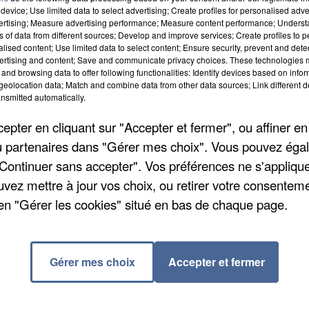
device; Use limited data to select advertising; Create profiles for personalised adver
vertising; Measure advertising performance; Measure content performance; Unders
ns of data from different sources; Develop and improve services; Create profiles to 
alised content; Use limited data to select content; Ensure security, prevent and detect
ertising and content; Save and communicate privacy choices. These technologies
and browsing data to offer following functionalities: Identify devices based on infor
cette semaine pour « tentative d'homicide ».
eolocation data; Match and combine data from other data sources; Link different de
trois mois chez le pédiatre. Le nourrisson était dans 
nsmitted automatically.
 relate
L'Echo Républicain
. Il a été transféré au CHU 
pter en cliquant sur "Accepter et fermer", ou affiner en
expertise médicale démontre que les violences
/ou partenaires dans "Gérer mes choix". Vous pouvez éga
e. La jeune femme a été entendue par les enquêteurs 
"Continuer sans accepter". Vos préférences ne s'appliqu
ovisoire.
uvez mettre à jour vos choix, ou retirer votre consenteme
en "Gérer les cookies" situé en bas de chaque page.
Gérer mes choix
Accepter et fermer