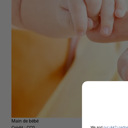
Main de bébé
We and
our (447) partn
Crédit :
CC0