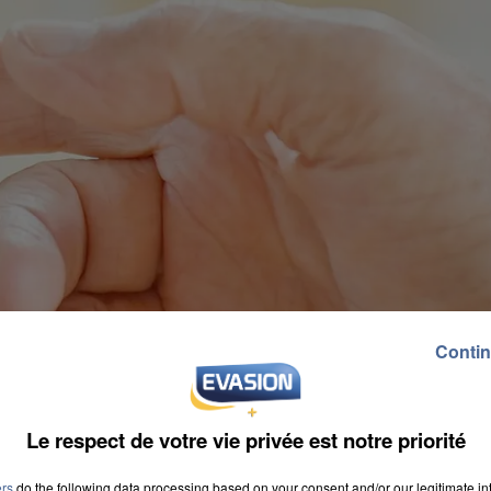
Contin
Le respect de votre vie privée est notre priorité
ers
do the following data processing based on your consent and/or our legitimate int