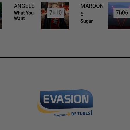
ANGELE
MAROON
7h10
7h10
7h06
7h06
What You
5
Want
Sugar