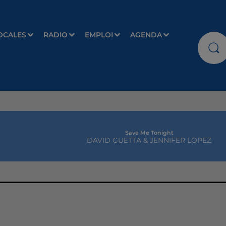
OCALES
RADIO
EMPLOI
AGENDA
Save Me Tonight
DAVID GUETTA & JENNIFER LOPEZ