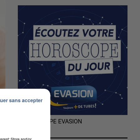
uer sans accepter
L'HOROSCOPE EVASION
erest: Store and/or