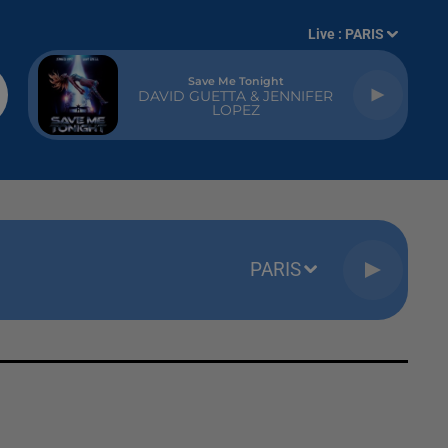
Live :
PARIS
Save Me Tonight
DAVID GUETTA & JENNIFER
LOPEZ
PARIS