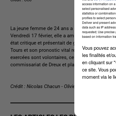
access information on a 
select personalised ad
statistics or combinatio
profiles to select person
Deliver and present adv
data such as IP address 
La jeune femme de 24 ans a été mise en examen 
requested; Use precise g
Vendredi 17 février, elle a amené son enfant de 
based on information tra
état critique et présentait de graves hématomes,
Vous pouvez acce
Tours et son pronostic vital reste engagé. Une 
les finalités et
exercées sont volontaires, ce que réfute la mèr
en cliquant sur 
commissariat de Dreux et placée en détention pr
ce site. Vous po
moment via le li
Crédit : Nicolas Chacun - Olivier Doyen