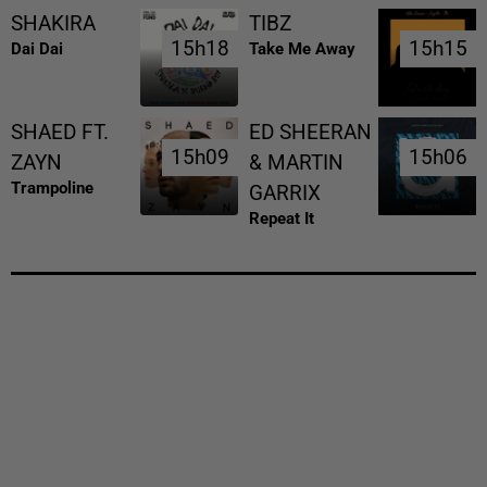
SHAKIRA
TIBZ
15h18
15h18
15h15
15h15
Dai Dai
Take Me Away
SHAED FT.
ED SHEERAN
15h09
15h09
15h06
15h06
ZAYN
& MARTIN
Trampoline
GARRIX
Repeat It