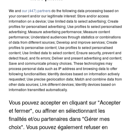
COULÉE DE BOUE EN HAUTE-SAVOIE
We and
our (447) partners
do the following data processing based on
your consent and/or our legitimate interest: Store and/or access
information on a device; Use limited data to select advertising; Create
profiles for personalised advertising; Use profiles to select personalised
advertising; Measure advertising performance; Measure content
performance; Understand audiences through statistics or combinations
of data from different sources; Develop and improve services; Create
profiles to personalise content; Use profiles to select personalised
content; Use limited data to select content; Ensure security, prevent and
detect fraud, and fix errors; Deliver and present advertising and content;
Save and communicate privacy choices. These technologies may
process personal data such as IP address and browsing data to offer
following functionalities: Identify devices based on information actively
requested; Use precise geolocation data; Match and combine data from
other data sources; Link different devices; Identify devices based on
information transmitted automatically.
Vous pouvez accepter en cliquant sur "Accepter
LES DONNÉES DE 300 000 CLIENTS DÉROBÉES À
et fermer", ou affiner en sélectionnant les
INTERMARCHÉ APRÈS UNE...
finalités et/ou partenaires dans "Gérer mes
choix". Vous pouvez également refuser en