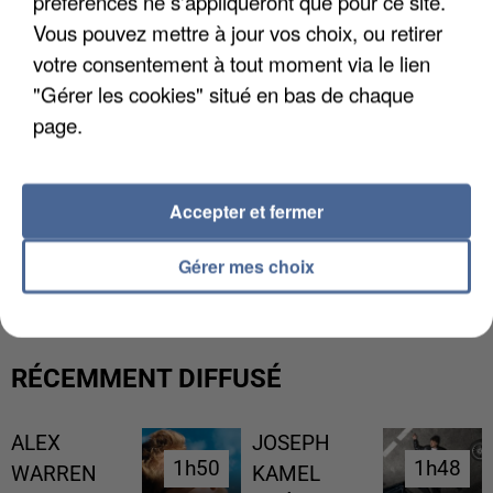
préférences ne s'appliqueront que pour ce site.
Vous pouvez mettre à jour vos choix, ou retirer
votre consentement à tout moment via le lien
"Gérer les cookies" situé en bas de chaque
page.
Accepter et fermer
UNE TOURISTE DE L’OISE EMPORTÉE PAR UNE
COULÉE DE BOUE EN HAUTE-SAVOIE
Gérer mes choix
RÉCEMMENT DIFFUSÉ
ALEX
JOSEPH
1h50
1h50
1h48
1h48
WARREN
KAMEL