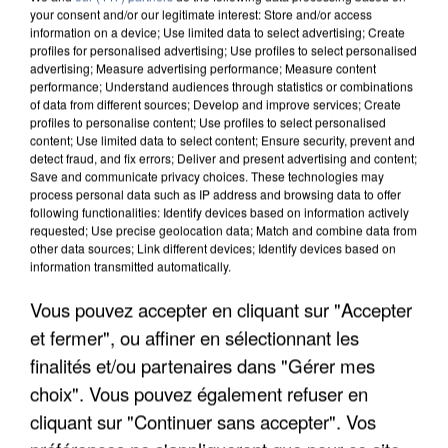
your consent and/or our legitimate interest: Store and/or access
information on a device; Use limited data to select advertising; Create
profiles for personalised advertising; Use profiles to select personalised
advertising; Measure advertising performance; Measure content
performance; Understand audiences through statistics or combinations
of data from different sources; Develop and improve services; Create
profiles to personalise content; Use profiles to select personalised
content; Use limited data to select content; Ensure security, prevent and
detect fraud, and fix errors; Deliver and present advertising and content;
Save and communicate privacy choices. These technologies may
process personal data such as IP address and browsing data to offer
following functionalities: Identify devices based on information actively
requested; Use precise geolocation data; Match and combine data from
other data sources; Link different devices; Identify devices based on
information transmitted automatically.
UN SECOND CADRE DE LA DZ MAFIA
INTERPELLÉ EN ALGÉRIE
Vous pouvez accepter en cliquant sur "Accepter
et fermer", ou affiner en sélectionnant les
finalités et/ou partenaires dans "Gérer mes
choix". Vous pouvez également refuser en
cliquant sur "Continuer sans accepter". Vos