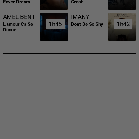
Fever Dream
Crash
AMEL BENT
IMANY
1h45
1h45
1h42
1h42
L'amour Ca Se
Don't Be So Shy
Donne