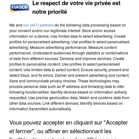
Le respect de votre vie privée est
L’UN DES FONDATEURS SUPPOSÉS DE LA DZ
notre priorité
MAFIA INTERPELLÉ EN ALGÉRIE
We and
our (447) partners
do the following data processing based on
your consent and/or our legitimate interest: Store and/or access
information on a device; Use limited data to select advertising; Create
profiles for personalised advertising; Use profiles to select personalised
advertising; Measure advertising performance; Measure content
performance; Understand audiences through statistics or combinations
of data from different sources; Develop and improve services; Create
profiles to personalise content; Use profiles to select personalised
content; Use limited data to select content; Ensure security, prevent and
detect fraud, and fix errors; Deliver and present advertising and content;
Save and communicate privacy choices. These technologies may
process personal data such as IP address and browsing data to offer
following functionalities: Identify devices based on information actively
requested; Use precise geolocation data; Match and combine data from
other data sources; Link different devices; Identify devices based on
information transmitted automatically.
Vous pouvez accepter en cliquant sur "Accepter
UN SECOND CADRE DE LA DZ MAFIA
et fermer", ou affiner en sélectionnant les
INTERPELLÉ EN ALGÉRIE