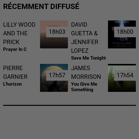
RÉCEMMENT DIFFUSÉ
LILLY WOOD
DAVID
18h03
18h03
18h00
18h00
AND THE
GUETTA &
PRICK
JENNIFER
Prayer In C
LOPEZ
Save Me Tonight
PIERRE
JAMES
17h57
17h57
17h54
17h54
GARNIER
MORRISON
L'horizon
You Give Me
Something