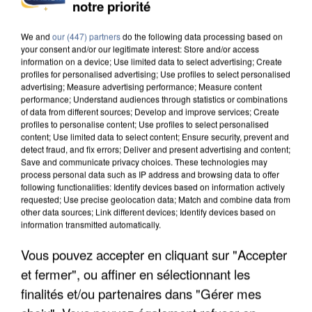
notre priorité
MAFIA INTERPELLÉ EN ALGÉRIE
We and
our (447) partners
do the following data processing based on
your consent and/or our legitimate interest: Store and/or access
information on a device; Use limited data to select advertising; Create
profiles for personalised advertising; Use profiles to select personalised
advertising; Measure advertising performance; Measure content
performance; Understand audiences through statistics or combinations
of data from different sources; Develop and improve services; Create
profiles to personalise content; Use profiles to select personalised
content; Use limited data to select content; Ensure security, prevent and
detect fraud, and fix errors; Deliver and present advertising and content;
Save and communicate privacy choices. These technologies may
process personal data such as IP address and browsing data to offer
following functionalities: Identify devices based on information actively
requested; Use precise geolocation data; Match and combine data from
other data sources; Link different devices; Identify devices based on
information transmitted automatically.
Vous pouvez accepter en cliquant sur "Accepter
UN SECOND CADRE DE LA DZ MAFIA
et fermer", ou affiner en sélectionnant les
INTERPELLÉ EN ALGÉRIE
finalités et/ou partenaires dans "Gérer mes