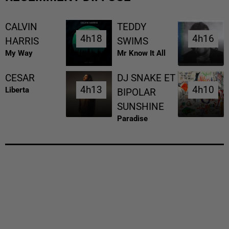
CALVIN
TEDDY
4h18
4h18
4h16
4h16
HARRIS
SWIMS
My Way
Mr Know It All
CESAR
DJ SNAKE ET
4h13
4h13
4h10
4h10
Liberta
BIPOLAR
SUNSHINE
Paradise