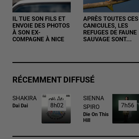
IL TUE SON FILS ET
APRÈS TOUTES CES
ENVOIE DES PHOTOS
CANICULES, LES
À SON EX-
REFUGES DE FAUNE
COMPAGNE À NICE
SAUVAGE SONT...
RÉCEMMENT DIFFUSÉ
SHAKIRA
SIENNA
8h02
8h02
7h56
7h56
Dai Dai
SPIRO
Die On This
Hill