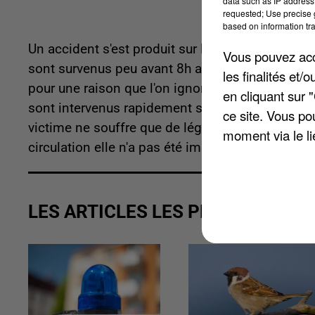
data such as IP address 
requested; Use precise g
based on information tra
Un accident s'est produit sur la route départeme
Vous pouvez acce
sont survenus peu avant 8h au niveau de Liercour
les finalités et
pour une raison que l'on ignore encore. Elle a fi
en cliquant sur 
sont intervenus rapidement sur les lieux du sini
ce site. Vous po
victime ne souffre que de légères blessures. Ell
moment via le li
circulation elle n'a pas été impactée.
LES ARTICLES LES PLUS VUS