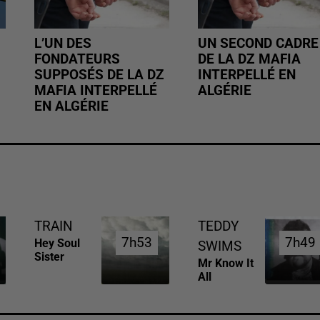
L’UN DES
UN SECOND CADRE
FONDATEURS
DE LA DZ MAFIA
SUPPOSÉS DE LA DZ
INTERPELLÉ EN
MAFIA INTERPELLÉ
ALGÉRIE
EN ALGÉRIE
TRAIN
TEDDY
7h53
7h53
7h49
7h49
Hey Soul
SWIMS
Sister
Mr Know It
All