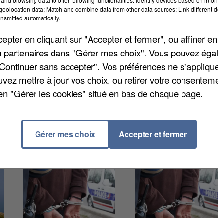
and browsing data to offer following functionalities: Identify devices based on infor
eolocation data; Match and combine data from other data sources; Link different de
nsmitted automatically.
ntale 3 ce matin, selon
Le Courrier Picard
. Les faits
pter en cliquant sur "Accepter et fermer", ou affiner en
t. Une conductrice a perdu le contrôle de véhicule
/ou partenaires dans "Gérer mes choix". Vous pouvez éga
ni sur le bas-côté. Les sapeurs-pompiers d'Abbeville
"Continuer sans accepter". Vos préférences ne s'appliqu
stre. Plus de peur que de mal finalement, puisque la
uvez mettre à jour vos choix, ou retirer votre consenteme
e a été transportée à l'hôpital de la commune. La
en "Gérer les cookies" situé en bas de chaque page.
Gérer mes choix
Accepter et fermer