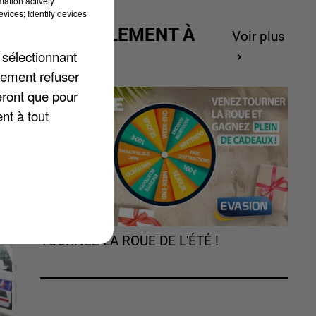
mation actively
vices; Identify devices
ACTUELLEMENT À
Voir plus
GAGNER
 sélectionnant
lement refuser
eront que pour
nt à tout
TOURNEZ LA ROUE DE L'ÉTÉ !