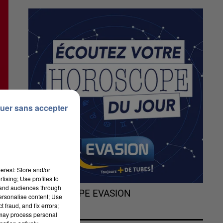
uer sans accepter
erest: Store and/or
tising; Use profiles to
tand audiences through
L'HOROSCOPE EVASION
personalise content; Use
 fraud, and fix errors;
 may process personal