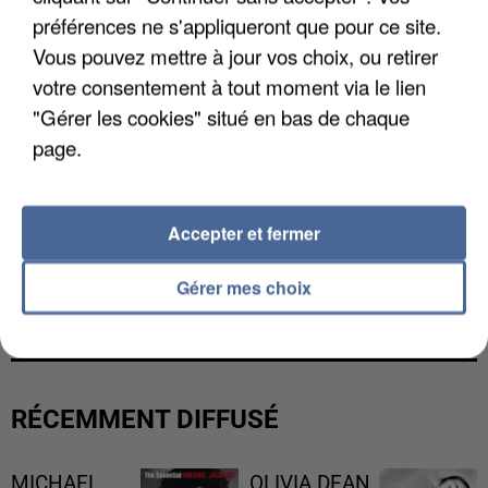
préférences ne s'appliqueront que pour ce site.
Vous pouvez mettre à jour vos choix, ou retirer
votre consentement à tout moment via le lien
"Gérer les cookies" situé en bas de chaque
page.
Accepter et fermer
L’UN DES FONDATEURS SUPPOSÉS DE LA DZ
Gérer mes choix
MAFIA INTERPELLÉ EN ALGÉRIE
RÉCEMMENT DIFFUSÉ
MICHAEL
OLIVIA DEAN