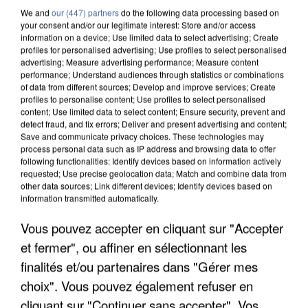
We and
our (447) partners
do the following data processing based on
your consent and/or our legitimate interest: Store and/or access
information on a device; Use limited data to select advertising; Create
profiles for personalised advertising; Use profiles to select personalised
advertising; Measure advertising performance; Measure content
performance; Understand audiences through statistics or combinations
of data from different sources; Develop and improve services; Create
profiles to personalise content; Use profiles to select personalised
content; Use limited data to select content; Ensure security, prevent and
detect fraud, and fix errors; Deliver and present advertising and content;
Save and communicate privacy choices. These technologies may
process personal data such as IP address and browsing data to offer
following functionalities: Identify devices based on information actively
requested; Use precise geolocation data; Match and combine data from
other data sources; Link different devices; Identify devices based on
information transmitted automatically.
APRÈS TOUTES CES CANICULES, LES REFUGES
Vous pouvez accepter en cliquant sur "Accepter
DE FAUNE SAUVAGE SONT...
et fermer", ou affiner en sélectionnant les
finalités et/ou partenaires dans "Gérer mes
choix". Vous pouvez également refuser en
cliquant sur "Continuer sans accepter". Vos