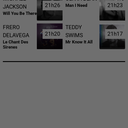
21h26
21h26
21h23
21h23
Man I Need
JACKSON
Will You Be There
FRERO
TEDDY
21h20
21h20
21h17
21h17
DELAVEGA
SWIMS
Le Chant Des
Mr Know It All
Sirenes