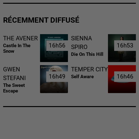
RÉCEMMENT DIFFUSÉ
THE AVENER
SIENNA
16h56
16h56
16h53
16h53
Castle In The
SPIRO
Snow
Die On This Hill
GWEN
TEMPER CITY
16h49
16h49
16h46
16h46
Self Aware
STEFANI
The Sweet
Escape