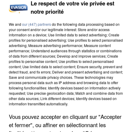
Le respect de votre vie privée est
notre priorité
L’UN DES FONDATEURS SUPPOSÉS DE LA DZ
MAFIA INTERPELLÉ EN ALGÉRIE
We and
our (447) partners
do the following data processing based on
your consent and/or our legitimate interest: Store and/or access
information on a device; Use limited data to select advertising; Create
profiles for personalised advertising; Use profiles to select personalised
advertising; Measure advertising performance; Measure content
performance; Understand audiences through statistics or combinations
of data from different sources; Develop and improve services; Create
profiles to personalise content; Use profiles to select personalised
content; Use limited data to select content; Ensure security, prevent and
detect fraud, and fix errors; Deliver and present advertising and content;
Save and communicate privacy choices. These technologies may
process personal data such as IP address and browsing data to offer
following functionalities: Identify devices based on information actively
requested; Use precise geolocation data; Match and combine data from
other data sources; Link different devices; Identify devices based on
information transmitted automatically.
Vous pouvez accepter en cliquant sur "Accepter
et fermer", ou affiner en sélectionnant les
UN SECOND CADRE DE LA DZ MAFIA