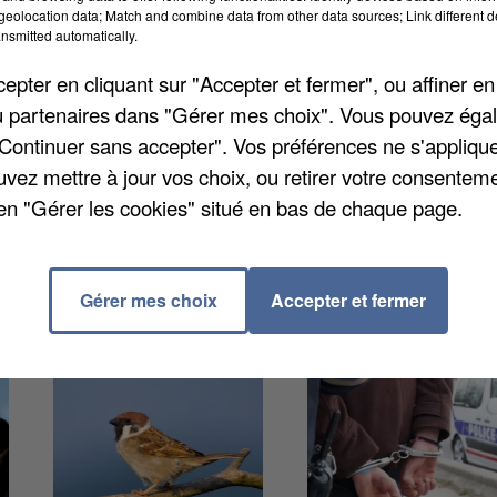
nverger à Strasbourg ce 20 janvier 2026 alors que le
eolocation data; Match and combine data from other data sources; Link different de
nt être bientôt ratifiés. Une cinquantaine de membr
nsmitted automatically.
manifestation. Ils sont accompagnés par la députée LR
pter en cliquant sur "Accepter et fermer", ou affiner en
d, venue elle-même avec une délégation de députés et
/ou partenaires dans "Gérer mes choix". Vous pouvez éga
"Continuer sans accepter". Vos préférences ne s'appliqu
uvez mettre à jour vos choix, ou retirer votre consenteme
en "Gérer les cookies" situé en bas de chaque page.
Gérer mes choix
Accepter et fermer