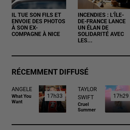
IL TUE SON FILS ET
INCENDIES : L’ÎLE-
ENVOIE DES PHOTOS
DE-FRANCE LANCE
À SON EX-
UN ÉLAN DE
COMPAGNE À NICE
SOLIDARITÉ AVEC
LES...
RÉCEMMENT DIFFUSÉ
ANGELE
TAYLOR
17h33
17h33
17h29
17h29
What You
SWIFT
Want
Cruel
Summer