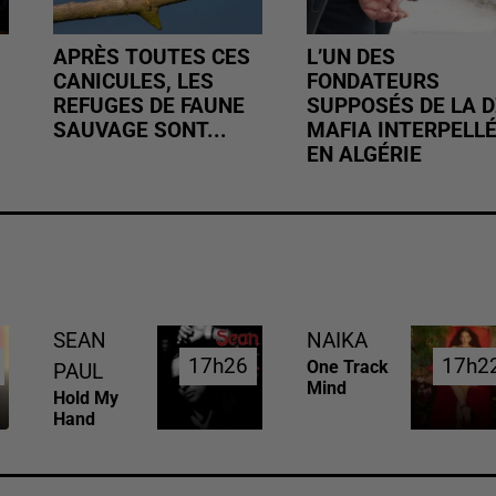
APRÈS TOUTES CES
L’UN DES
CANICULES, LES
FONDATEURS
REFUGES DE FAUNE
SUPPOSÉS DE LA D
SAUVAGE SONT...
MAFIA INTERPELL
EN ALGÉRIE
SEAN
NAIKA
17h26
17h26
17h2
17h2
One Track
PAUL
Mind
Hold My
Hand