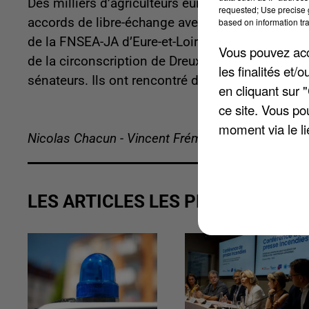
Des milliers d’agriculteurs européens doivent co
requested; Use precise g
accords de libre-échange avec le Mercosur doive
based on information tra
de la FNSEA-JA d’Eure-et-Loir participent à la 
Vous pouvez acce
de la circonscription de Dreux Christelle Minar
les finalités et
sénateurs. Ils ont rencontré des eurodéputés.
en cliquant sur 
ce site. Vous po
moment via le li
Nicolas Chacun - Vincent Frémeaux
LES ARTICLES LES PLUS VUS