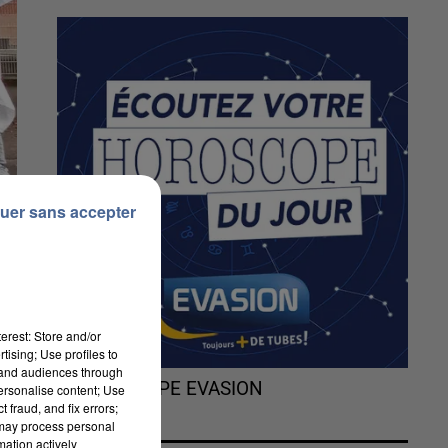
uer sans accepter
erest: Store and/or
tising; Use profiles to
tand audiences through
L'HOROSCOPE EVASION
personalise content; Use
 fraud, and fix errors;
 may process personal
mation actively