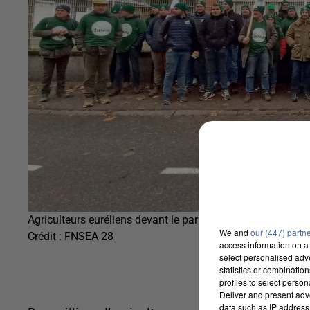
Agriculteurs euréliens devant le parlement européen
We and
our (447) partn
Crédit :
FNSEA 28
access information on a 
select personalised ad
statistics or combinatio
profiles to select person
Deliver and present adv
data such as IP address 