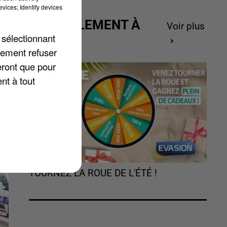
s
vices; Identify devices
es
ACTUELLEMENT À
Voir plus
 sélectionnant
GAGNER
lement refuser
eront que pour
nt à tout
TOURNEZ LA ROUE DE L'ÉTÉ !