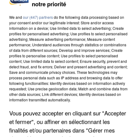
notre priorité
UN SECOND CADRE DE LA DZ MAFIA
INTERPELLÉ EN ALGÉRIE
We and
our (447) partners
do the following data processing based on
your consent and/or our legitimate interest: Store and/or access
information on a device; Use limited data to select advertising; Create
profiles for personalised advertising; Use profiles to select personalised
advertising; Measure advertising performance; Measure content
performance; Understand audiences through statistics or combinations
of data from different sources; Develop and improve services; Create
profiles to personalise content; Use profiles to select personalised
content; Use limited data to select content; Ensure security, prevent and
detect fraud, and fix errors; Deliver and present advertising and content;
Save and communicate privacy choices. These technologies may
process personal data such as IP address and browsing data to offer
following functionalities: Identify devices based on information actively
requested; Use precise geolocation data; Match and combine data from
other data sources; Link different devices; Identify devices based on
information transmitted automatically.
Vous pouvez accepter en cliquant sur "Accepter
et fermer", ou affiner en sélectionnant les
UNE TOURISTE DE L’OISE EMPORTÉE PAR UNE
COULÉE DE BOUE EN HAUTE-SAVOIE
finalités et/ou partenaires dans "Gérer mes