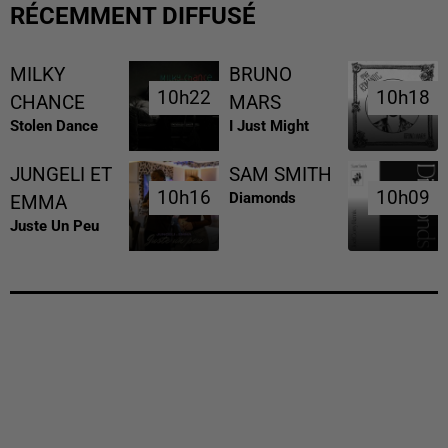
RÉCEMMENT DIFFUSÉ
MILKY
BRUNO
10h22
10h22
10h18
10h18
CHANCE
MARS
Stolen Dance
I Just Might
JUNGELI ET
SAM SMITH
10h16
10h16
10h09
10h09
Diamonds
EMMA
Juste Un Peu