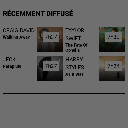
RÉCEMMENT DIFFUSÉ
CRAIG DAVID
TAYLOR
7h37
7h37
7h33
7h33
Walking Away
SWIFT
The Fate Of
Ophelia
JECK
HARRY
7h27
7h27
7h24
7h24
Parapluie
STYLES
As It Was