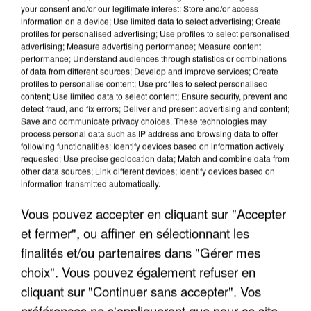
your consent and/or our legitimate interest: Store and/or access
information on a device; Use limited data to select advertising; Create
profiles for personalised advertising; Use profiles to select personalised
advertising; Measure advertising performance; Measure content
performance; Understand audiences through statistics or combinations
of data from different sources; Develop and improve services; Create
profiles to personalise content; Use profiles to select personalised
content; Use limited data to select content; Ensure security, prevent and
detect fraud, and fix errors; Deliver and present advertising and content;
Save and communicate privacy choices. These technologies may
process personal data such as IP address and browsing data to offer
following functionalities: Identify devices based on information actively
requested; Use precise geolocation data; Match and combine data from
other data sources; Link different devices; Identify devices based on
information transmitted automatically.
APRÈS TOUTES CES CANICULES, LES REFUGES
DE FAUNE SAUVAGE SONT...
Vous pouvez accepter en cliquant sur "Accepter
et fermer", ou affiner en sélectionnant les
finalités et/ou partenaires dans "Gérer mes
choix". Vous pouvez également refuser en
cliquant sur "Continuer sans accepter". Vos
préférences ne s'appliqueront que pour ce site.