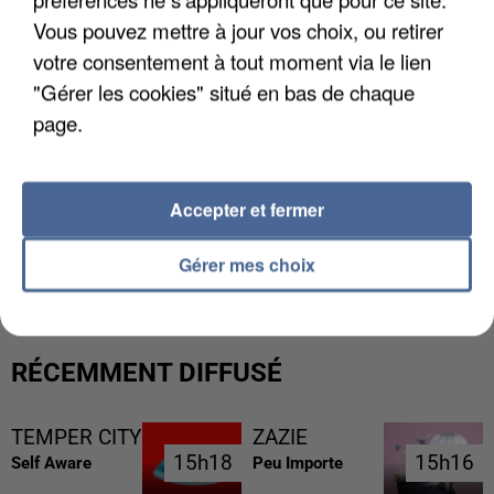
Vous pouvez mettre à jour vos choix, ou retirer
votre consentement à tout moment via le lien
"Gérer les cookies" situé en bas de chaque
page.
Accepter et fermer
L’UN DES FONDATEURS SUPPOSÉS DE LA DZ
MAFIA INTERPELLÉ EN ALGÉRIE
Gérer mes choix
RÉCEMMENT DIFFUSÉ
TEMPER CITY
ZAZIE
15h18
15h18
15h16
15h16
Self Aware
Peu Importe