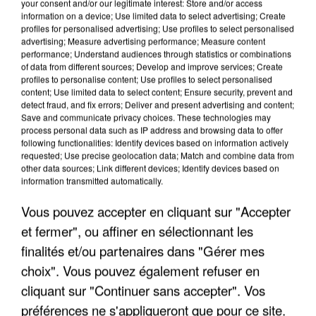
your consent and/or our legitimate interest: Store and/or access
information on a device; Use limited data to select advertising; Create
profiles for personalised advertising; Use profiles to select personalised
advertising; Measure advertising performance; Measure content
performance; Understand audiences through statistics or combinations
of data from different sources; Develop and improve services; Create
profiles to personalise content; Use profiles to select personalised
content; Use limited data to select content; Ensure security, prevent and
detect fraud, and fix errors; Deliver and present advertising and content;
Save and communicate privacy choices. These technologies may
process personal data such as IP address and browsing data to offer
following functionalities: Identify devices based on information actively
requested; Use precise geolocation data; Match and combine data from
other data sources; Link different devices; Identify devices based on
APRÈS TOUTES CES CANICULES, LES REFUGES
information transmitted automatically.
DE FAUNE SAUVAGE SONT...
Vous pouvez accepter en cliquant sur "Accepter
et fermer", ou affiner en sélectionnant les
finalités et/ou partenaires dans "Gérer mes
choix". Vous pouvez également refuser en
cliquant sur "Continuer sans accepter". Vos
préférences ne s'appliqueront que pour ce site.