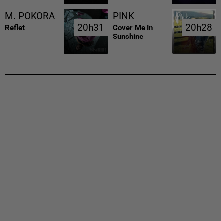
M. POKORA
PINK
20h31
20h31
20h28
20h28
Reflet
Cover Me In
Sunshine