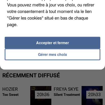
Vous pouvez mettre à jour vos choix, ou retirer
votre consentement à tout moment via le lien
"Gérer les cookies" situé en bas de chaque
page.
Accepter et fermer
L’UN DES FONDATEURS SUPPOSÉS DE LA DZ
MAFIA INTERPELLÉ EN ALGÉRIE
Gérer mes choix
RÉCEMMENT DIFFUSÉ
HOZIER
FREYA SKYE
20h36
20h36
20h33
20h33
Too Sweet
Silent Treatment