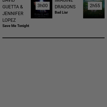
DAVID
IMAGINE
3h00
3h00
2h55
2h55
GUETTA &
DRAGONS
Bad Liar
JENNIFER
LOPEZ
Save Me Tonight