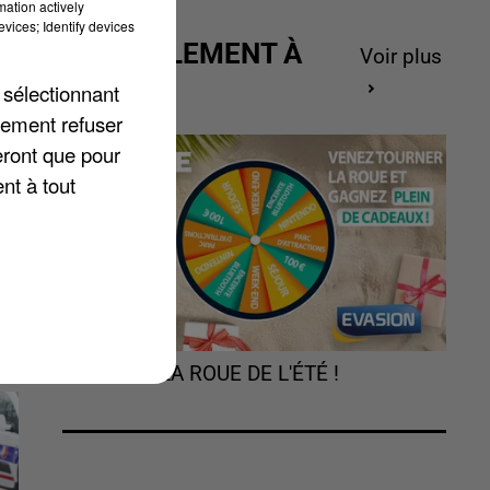
mation actively
vices; Identify devices
ACTUELLEMENT À
Voir plus
ne
GAGNER
 sélectionnant
lement refuser
eront que pour
nt à tout
TOURNEZ LA ROUE DE L'ÉTÉ !