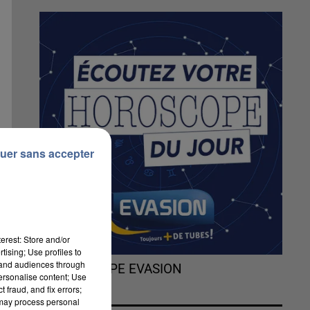
uer sans accepter
erest: Store and/or
tising; Use profiles to
tand audiences through
L'HOROSCOPE EVASION
personalise content; Use
 fraud, and fix errors;
 may process personal