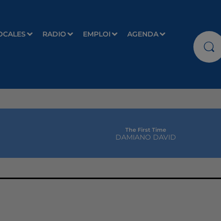
OCALES
RADIO
EMPLOI
AGENDA
The First Time
DAMIANO DAVID