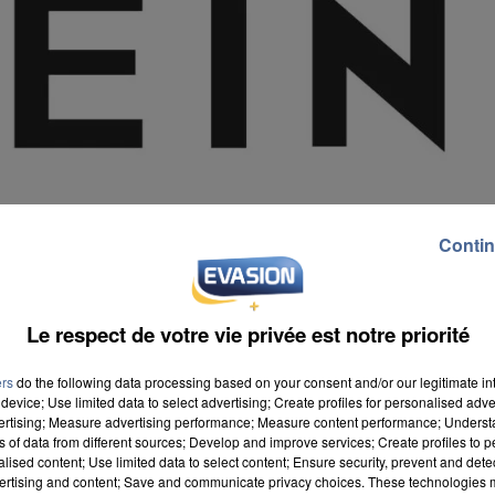
Contin
Le respect de votre vie privée est notre priorité
ers
do the following data processing based on your consent and/or our legitimate int
device; Use limited data to select advertising; Create profiles for personalised adver
vertising; Measure advertising performance; Measure content performance; Unders
ns of data from different sources; Develop and improve services; Create profiles to 
alised content; Use limited data to select content; Ensure security, prevent and detect
ertising and content; Save and communicate privacy choices. These technologies
e amende record de 22,4 millions d'euros au géant