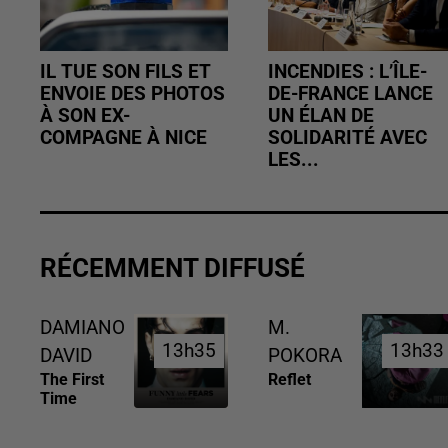
IL TUE SON FILS ET
INCENDIES : L’ÎLE-
ENVOIE DES PHOTOS
DE-FRANCE LANCE
À SON EX-
UN ÉLAN DE
COMPAGNE À NICE
SOLIDARITÉ AVEC
LES...
RÉCEMMENT DIFFUSÉ
DAMIANO
M.
13h35
13h35
13h33
13h33
DAVID
POKORA
The First
Reflet
Time