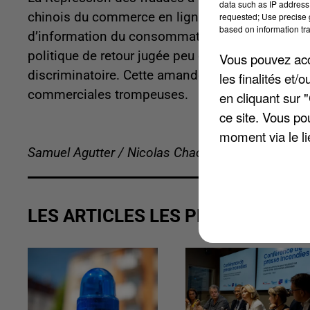
data such as IP address 
chinois du commerce en ligne, Shein. L’entrepri
requested; Use precise g
based on information tra
d’information du consommateur. Sont notamment
politique de retour jugée peu claire. Shein conte
Vous pouvez acce
discriminatoire. Cette amande s'ajoute aux 40 mil
les finalités et
commerciales trompeuses.
en cliquant sur 
ce site. Vous po
moment via le li
Samuel Agutter / Nicolas Chacun
LES ARTICLES LES PLUS VUS