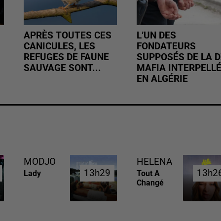
APRÈS TOUTES CES
L’UN DES
CANICULES, LES
FONDATEURS
REFUGES DE FAUNE
SUPPOSÉS DE LA D
SAUVAGE SONT...
MAFIA INTERPELL
EN ALGÉRIE
MODJO
HELENA
13h29
13h29
13h2
13h2
Lady
Tout A
Changé