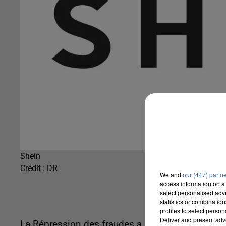
Shein
Crédit :
DR
We and
our (447) partn
access information on a 
select personalised ad
statistics or combinatio
profiles to select person
Deliver and present adv
La Répression des fraudes a infligé ce matin un