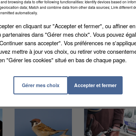
and browsing data to offer following functionalities: Identify devices based on infor
se est sanctionnée pour non-respect des règles
eolocation data; Match and combine data from other data sources; Link different de
nsmitted automatically.
 visés : des mails de confirmation incomplets et u
ste la sanction, jugée disproportionnée et
pter en cliquant sur "Accepter et fermer", ou affiner en
lions d'euros déjà réglés l'an dernier pour pratiques
/ou partenaires dans "Gérer mes choix". Vous pouvez éga
"Continuer sans accepter". Vos préférences ne s'appliqu
uvez mettre à jour vos choix, ou retirer votre consenteme
en "Gérer les cookies" situé en bas de chaque page.
Gérer mes choix
Accepter et fermer