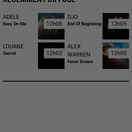
ADELE
DJO
12h08
12h08
12h05
12h05
Easy On Me
End Of Beginning
LOUANE
ALEX
12h02
12h02
12h00
12h00
Secret
WARREN
Fever Dream