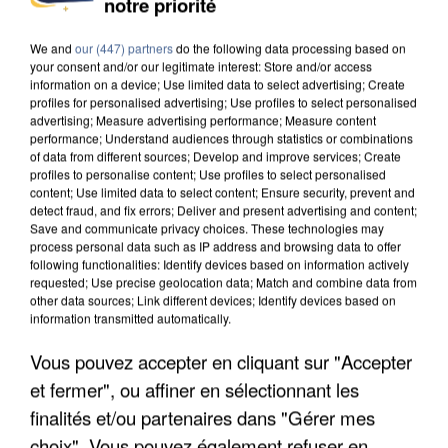
notre priorité
COULÉE DE BOUE EN HAUTE-SAVOIE
We and
our (447) partners
do the following data processing based on
your consent and/or our legitimate interest: Store and/or access
information on a device; Use limited data to select advertising; Create
profiles for personalised advertising; Use profiles to select personalised
advertising; Measure advertising performance; Measure content
performance; Understand audiences through statistics or combinations
of data from different sources; Develop and improve services; Create
profiles to personalise content; Use profiles to select personalised
content; Use limited data to select content; Ensure security, prevent and
detect fraud, and fix errors; Deliver and present advertising and content;
Save and communicate privacy choices. These technologies may
process personal data such as IP address and browsing data to offer
following functionalities: Identify devices based on information actively
requested; Use precise geolocation data; Match and combine data from
other data sources; Link different devices; Identify devices based on
information transmitted automatically.
Vous pouvez accepter en cliquant sur "Accepter
LES DONNÉES DE 300 000 CLIENTS DÉROBÉES À
et fermer", ou affiner en sélectionnant les
INTERMARCHÉ APRÈS UNE...
finalités et/ou partenaires dans "Gérer mes
choix". Vous pouvez également refuser en