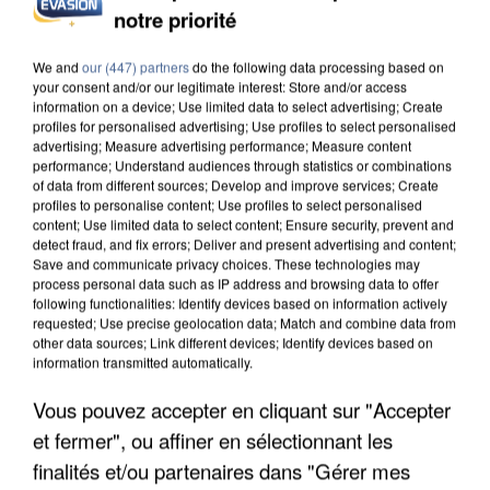
notre priorité
INCENDIES : L’ÎLE-DE-FRANCE LANCE UN ÉLAN
DE SOLIDARITÉ AVEC LES...
We and
our (447) partners
do the following data processing based on
your consent and/or our legitimate interest: Store and/or access
information on a device; Use limited data to select advertising; Create
profiles for personalised advertising; Use profiles to select personalised
advertising; Measure advertising performance; Measure content
performance; Understand audiences through statistics or combinations
of data from different sources; Develop and improve services; Create
profiles to personalise content; Use profiles to select personalised
content; Use limited data to select content; Ensure security, prevent and
detect fraud, and fix errors; Deliver and present advertising and content;
Save and communicate privacy choices. These technologies may
process personal data such as IP address and browsing data to offer
following functionalities: Identify devices based on information actively
requested; Use precise geolocation data; Match and combine data from
other data sources; Link different devices; Identify devices based on
information transmitted automatically.
Vous pouvez accepter en cliquant sur "Accepter
et fermer", ou affiner en sélectionnant les
APRÈS TOUTES CES CANICULES, LES REFUGES
DE FAUNE SAUVAGE SONT...
finalités et/ou partenaires dans "Gérer mes