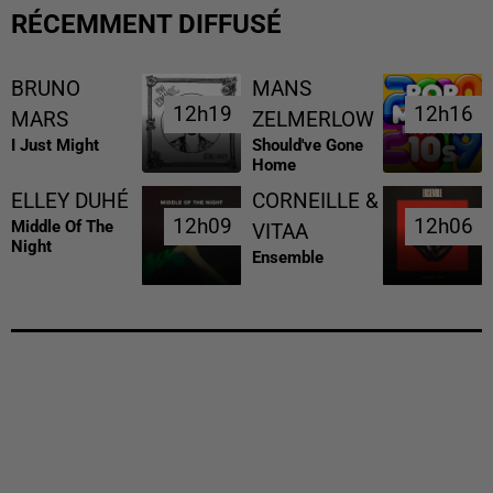
RÉCEMMENT DIFFUSÉ
BRUNO
MANS
12h19
12h19
12h16
12h16
MARS
ZELMERLOW
I Just Might
Should've Gone
Home
ELLEY DUHÉ
CORNEILLE &
12h09
12h09
12h06
12h06
Middle Of The
VITAA
Night
Ensemble