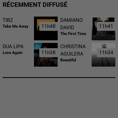
RÉCEMMENT DIFFUSÉ
TIBZ
DAMIANO
11h48
11h48
11h41
11h41
Take Me Away
DAVID
The First Time
DUA LIPA
CHRISTINA
11h38
11h38
11h34
11h34
Love Again
AGUILERA
Beautiful