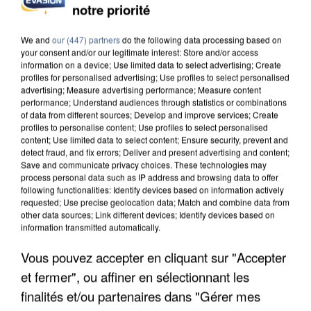
notre priorité
UN SECOND CADRE DE LA DZ MAFIA
INTERPELLÉ EN ALGÉRIE
We and
our (447) partners
do the following data processing based on
your consent and/or our legitimate interest: Store and/or access
information on a device; Use limited data to select advertising; Create
profiles for personalised advertising; Use profiles to select personalised
advertising; Measure advertising performance; Measure content
performance; Understand audiences through statistics or combinations
of data from different sources; Develop and improve services; Create
profiles to personalise content; Use profiles to select personalised
content; Use limited data to select content; Ensure security, prevent and
detect fraud, and fix errors; Deliver and present advertising and content;
Save and communicate privacy choices. These technologies may
process personal data such as IP address and browsing data to offer
following functionalities: Identify devices based on information actively
requested; Use precise geolocation data; Match and combine data from
other data sources; Link different devices; Identify devices based on
information transmitted automatically.
Vous pouvez accepter en cliquant sur "Accepter
et fermer", ou affiner en sélectionnant les
UNE TOURISTE DE L’OISE EMPORTÉE PAR UNE
COULÉE DE BOUE EN HAUTE-SAVOIE
finalités et/ou partenaires dans "Gérer mes