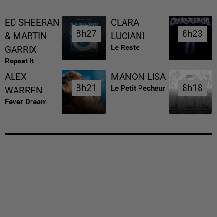
ED SHEERAN
CLARA
8h27
8h27
8h23
8h23
& MARTIN
LUCIANI
Le Reste
GARRIX
Repeat It
ALEX
MANON LISA
8h21
8h21
8h18
8h18
Le Petit Pecheur
WARREN
Fever Dream