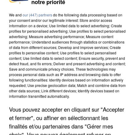
notre priorité
INTERPELLÉ EN ALGÉRIE
We and
our (447) partners
do the following data processing based on
your consent and/or our legitimate interest: Store and/or access
information on a device; Use limited data to select advertising; Create
profiles for personalised advertising; Use profiles to select personalised
advertising; Measure advertising performance; Measure content
performance; Understand audiences through statistics or combinations
of data from different sources; Develop and improve services; Create
profiles to personalise content; Use profiles to select personalised
content; Use limited data to select content; Ensure security, prevent and
detect fraud, and fix errors; Deliver and present advertising and content;
Save and communicate privacy choices. These technologies may
process personal data such as IP address and browsing data to offer
following functionalities: Identify devices based on information actively
requested; Use precise geolocation data; Match and combine data from
other data sources; Link different devices; Identify devices based on
information transmitted automatically.
Vous pouvez accepter en cliquant sur "Accepter
UNE TOURISTE DE L’OISE EMPORTÉE PAR UNE
et fermer", ou affiner en sélectionnant les
COULÉE DE BOUE EN HAUTE-SAVOIE
finalités et/ou partenaires dans "Gérer mes
choix". Vous pouvez également refuser en