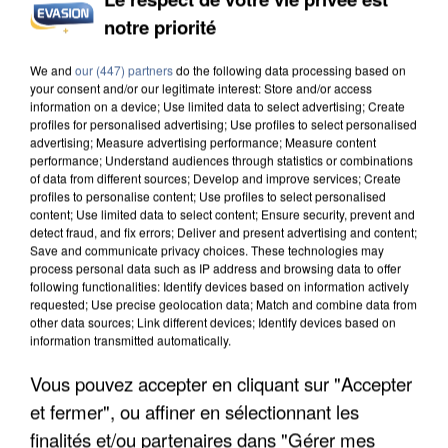
notre priorité
INCENDIES : L’ÎLE-DE-FRANCE LANCE UN ÉLAN
DE SOLIDARITÉ AVEC LES...
We and
our (447) partners
do the following data processing based on
your consent and/or our legitimate interest: Store and/or access
information on a device; Use limited data to select advertising; Create
profiles for personalised advertising; Use profiles to select personalised
advertising; Measure advertising performance; Measure content
performance; Understand audiences through statistics or combinations
of data from different sources; Develop and improve services; Create
profiles to personalise content; Use profiles to select personalised
content; Use limited data to select content; Ensure security, prevent and
detect fraud, and fix errors; Deliver and present advertising and content;
Save and communicate privacy choices. These technologies may
process personal data such as IP address and browsing data to offer
following functionalities: Identify devices based on information actively
requested; Use precise geolocation data; Match and combine data from
other data sources; Link different devices; Identify devices based on
information transmitted automatically.
Vous pouvez accepter en cliquant sur "Accepter
et fermer", ou affiner en sélectionnant les
APRÈS TOUTES CES CANICULES, LES REFUGES
finalités et/ou partenaires dans "Gérer mes
DE FAUNE SAUVAGE SONT...