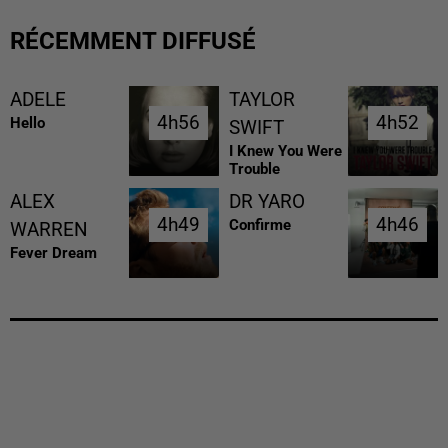
RÉCEMMENT DIFFUSÉ
ADELE
TAYLOR
4h56
4h56
4h52
4h52
Hello
SWIFT
I Knew You Were
Trouble
ALEX
DR YARO
4h49
4h49
4h46
4h46
Confirme
WARREN
Fever Dream