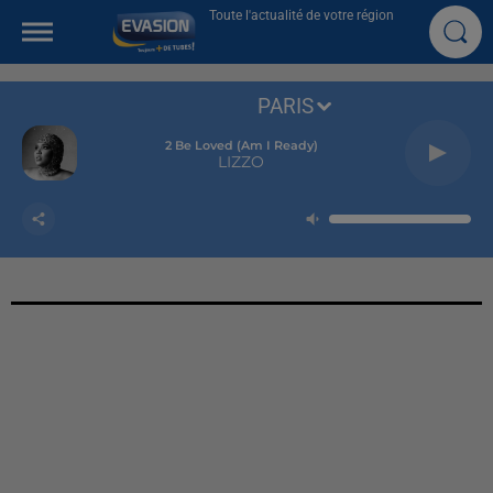
Toute l'actualité de votre région
PARIS
2 Be Loved (am I Ready)
LIZZO