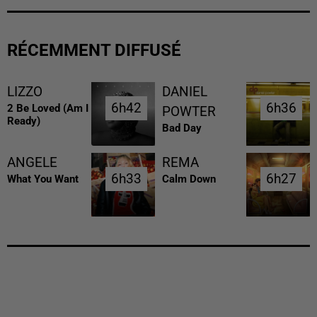
RÉCEMMENT DIFFUSÉ
LIZZO
DANIEL
6h42
6h42
6h36
6h36
2 Be Loved (am I
POWTER
Ready)
Bad Day
ANGELE
REMA
6h33
6h33
6h27
6h27
What You Want
Calm Down