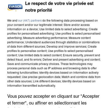
Le respect de votre vie privée est
notre priorité
INCENDIES : L’ÎLE-DE-FRANCE LANCE UN ÉLAN
We and
our (447) partners
do the following data processing based on
DE SOLIDARITÉ AVEC LES...
your consent and/or our legitimate interest: Store and/or access
information on a device; Use limited data to select advertising; Create
profiles for personalised advertising; Use profiles to select personalised
advertising; Measure advertising performance; Measure content
performance; Understand audiences through statistics or combinations
of data from different sources; Develop and improve services; Create
profiles to personalise content; Use profiles to select personalised
content; Use limited data to select content; Ensure security, prevent and
detect fraud, and fix errors; Deliver and present advertising and content;
Save and communicate privacy choices. These technologies may
process personal data such as IP address and browsing data to offer
following functionalities: Identify devices based on information actively
requested; Use precise geolocation data; Match and combine data from
other data sources; Link different devices; Identify devices based on
information transmitted automatically.
Vous pouvez accepter en cliquant sur "Accepter
et fermer", ou affiner en sélectionnant les