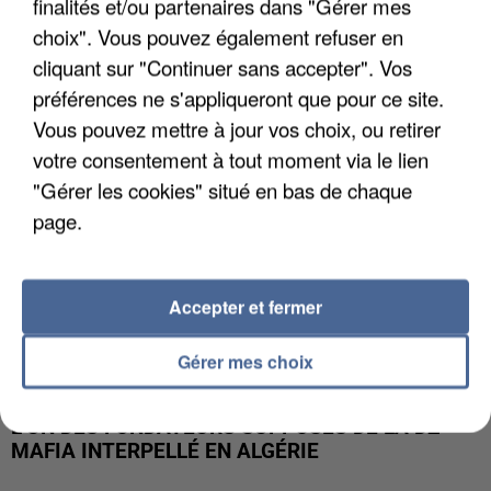
finalités et/ou partenaires dans "Gérer mes
APRÈS TOUTES CES CANICULES, LES REFUGES
DE FAUNE SAUVAGE SONT...
choix". Vous pouvez également refuser en
cliquant sur "Continuer sans accepter". Vos
préférences ne s'appliqueront que pour ce site.
Vous pouvez mettre à jour vos choix, ou retirer
votre consentement à tout moment via le lien
"Gérer les cookies" situé en bas de chaque
page.
Accepter et fermer
Gérer mes choix
L’UN DES FONDATEURS SUPPOSÉS DE LA DZ
MAFIA INTERPELLÉ EN ALGÉRIE