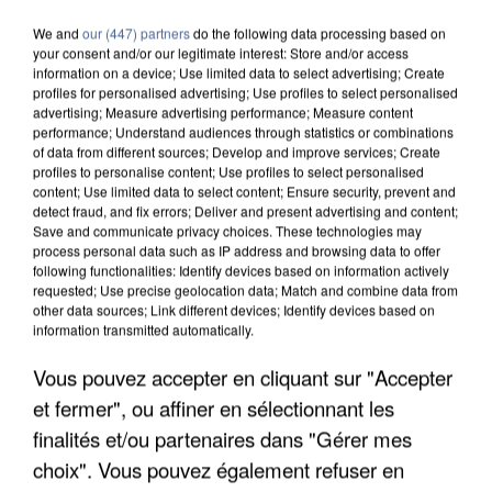
We and
our (447) partners
do the following data processing based on
your consent and/or our legitimate interest: Store and/or access
information on a device; Use limited data to select advertising; Create
profiles for personalised advertising; Use profiles to select personalised
advertising; Measure advertising performance; Measure content
performance; Understand audiences through statistics or combinations
of data from different sources; Develop and improve services; Create
profiles to personalise content; Use profiles to select personalised
content; Use limited data to select content; Ensure security, prevent and
detect fraud, and fix errors; Deliver and present advertising and content;
Save and communicate privacy choices. These technologies may
process personal data such as IP address and browsing data to offer
following functionalities: Identify devices based on information actively
requested; Use precise geolocation data; Match and combine data from
other data sources; Link different devices; Identify devices based on
information transmitted automatically.
UN SECOND CADRE DE LA DZ MAFIA
INTERPELLÉ EN ALGÉRIE
Vous pouvez accepter en cliquant sur "Accepter
et fermer", ou affiner en sélectionnant les
finalités et/ou partenaires dans "Gérer mes
choix". Vous pouvez également refuser en