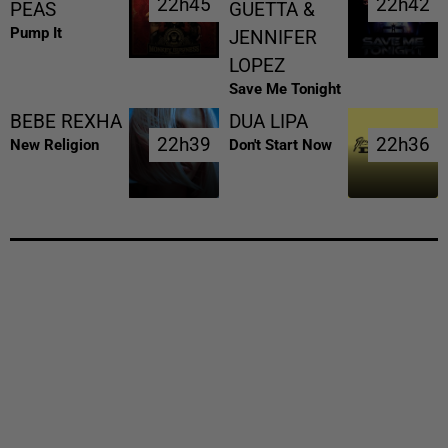
22h45
22h45
22h42
22h42
PEAS
GUETTA &
Pump It
JENNIFER
LOPEZ
Save Me Tonight
BEBE REXHA
DUA LIPA
22h39
22h39
22h36
22h36
New Religion
Don't Start Now