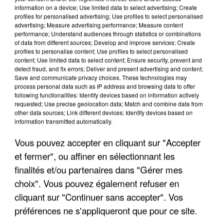
information on a device; Use limited data to select advertising; Create
profiles for personalised advertising; Use profiles to select personalised
advertising; Measure advertising performance; Measure content
performance; Understand audiences through statistics or combinations
of data from different sources; Develop and improve services; Create
profiles to personalise content; Use profiles to select personalised
content; Use limited data to select content; Ensure security, prevent and
detect fraud, and fix errors; Deliver and present advertising and content;
Save and communicate privacy choices. These technologies may
process personal data such as IP address and browsing data to offer
following functionalities: Identify devices based on information actively
requested; Use precise geolocation data; Match and combine data from
other data sources; Link different devices; Identify devices based on
UN SECOND CADRE DE LA DZ MAFIA
information transmitted automatically.
INTERPELLÉ EN ALGÉRIE
Vous pouvez accepter en cliquant sur "Accepter
et fermer", ou affiner en sélectionnant les
finalités et/ou partenaires dans "Gérer mes
choix". Vous pouvez également refuser en
cliquant sur "Continuer sans accepter". Vos
préférences ne s'appliqueront que pour ce site.