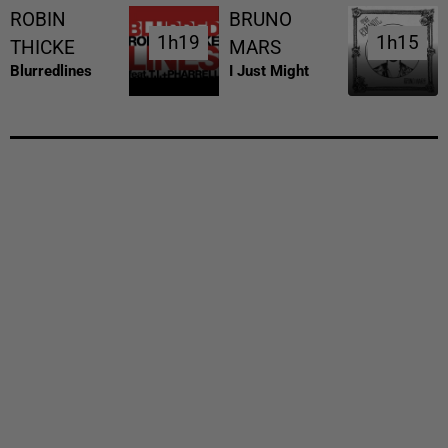
ROBIN
BRUNO
1h19
1h19
1h15
1h15
THICKE
MARS
Blurredlines
I Just Might