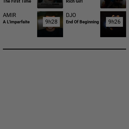
The First Time
Rich Girl
AMIR
DJO
9h28
9h28
9h26
9h26
A L'imparfaite
End Of Beginning