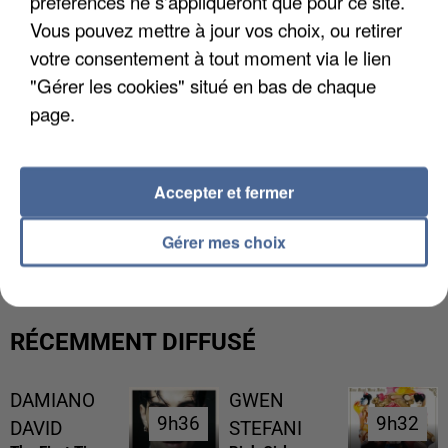
préférences ne s'appliqueront que pour ce site.
Vous pouvez mettre à jour vos choix, ou retirer
votre consentement à tout moment via le lien
"Gérer les cookies" situé en bas de chaque
page.
Accepter et fermer
UN SECOND CADRE DE LA DZ MAFIA
INTERPELLÉ EN ALGÉRIE
Gérer mes choix
RÉCEMMENT DIFFUSÉ
DAMIANO
GWEN
9h36
9h36
9h32
9h32
DAVID
STEFANI