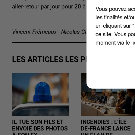
aller-retour par jour pour 20 à 50€. Un trajet L
Vous pouvez acce
les finalités et
en cliquant sur 
Vincent Frémeaux - Nicolas Chacun
ce site. Vous po
moment via le li
LES ARTICLES LES PLUS VUS
IL TUE SON FILS ET
INCENDIES : L’ÎLE-
ENVOIE DES PHOTOS
DE-FRANCE LANCE