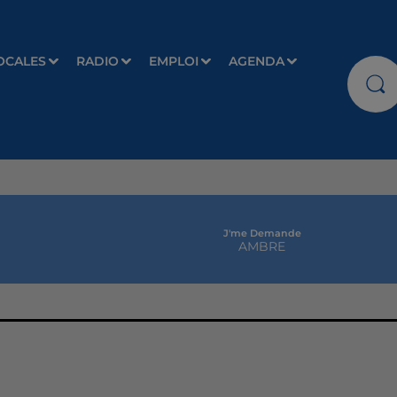
OCALES
RADIO
EMPLOI
AGENDA
J'me Demande
AMBRE