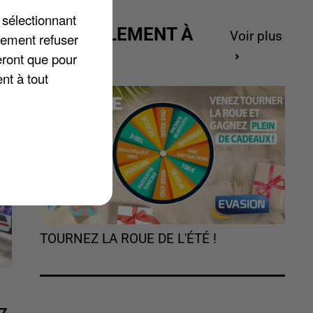
 sélectionnant
ACTUELLEMENT À
Voir plus
lement refuser
GAGNER
eront que pour
nt à tout
TOURNEZ LA ROUE DE L'ÉTÉ !