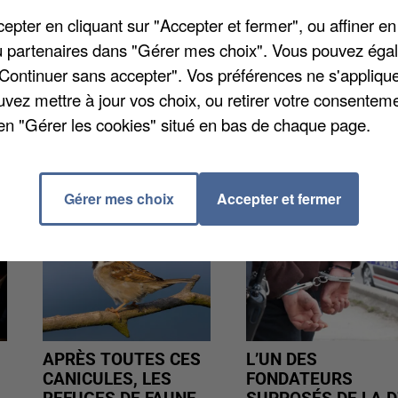
ongueau-Amsterdam reviendrait entre 16 et 19€.
pter en cliquant sur "Accepter et fermer", ou affiner en
/ou partenaires dans "Gérer mes choix". Vous pouvez éga
"Continuer sans accepter". Vos préférences ne s'appliqu
uvez mettre à jour vos choix, ou retirer votre consenteme
en "Gérer les cookies" situé en bas de chaque page.
Gérer mes choix
Accepter et fermer
APRÈS TOUTES CES
L’UN DES
CANICULES, LES
FONDATEURS