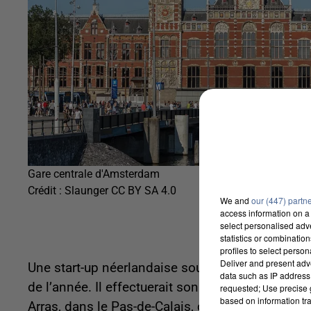
Gare centrale d'Amsterdam
Crédit :
Slaunger CC BY SA 4.0
We and
our (447) partn
access information on a 
select personalised ad
statistics or combinatio
profiles to select person
Deliver and present adv
Une start-up néerlandaise souhaite mettre ce tra
data such as IP address 
de l’année. Il effectuerait son trajet en 6 heur
requested; Use precise g
based on information tra
Arras, dans le Pas-de-Calais, contre 3h20 et un se