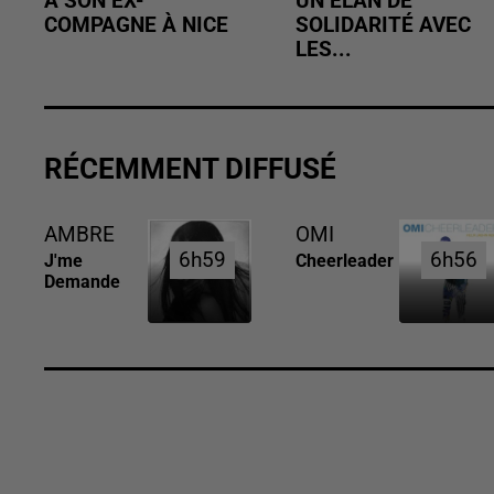
À SON EX-
UN ÉLAN DE
COMPAGNE À NICE
SOLIDARITÉ AVEC
LES...
RÉCEMMENT DIFFUSÉ
AMBRE
OMI
6h59
6h59
6h56
6h56
J'me
Cheerleader
Demande