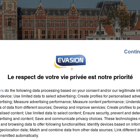
Contin
Le respect de votre vie privée est notre priorité
ers
do the following data processing based on your consent and/or our legitimate int
device; Use limited data to select advertising; Create profiles for personalised adver
vertising; Measure advertising performance; Measure content performance; Unders
ns of data from different sources; Develop and improve services; Create profiles to 
alised content; Use limited data to select content; Ensure security, prevent and detect
ertising and content; Save and communicate privacy choices. These technologies
in GoVolta à moyenne vitesse en circulation dès la fi
and browsing data to offer following functionalities: Identify devices based on infor
es avec 11 arrêts dont un à Longueau, dans la Somme, e
eolocation data; Match and combine data from other data sources; Link different de
nsmitted automatically.
ul arrêt à Bruxelles pour le TGV classique. Il ferait u