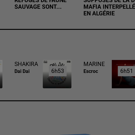
REFUGES DE FAUNE
SUPPOSÉS DE LA D
SAUVAGE SONT...
MAFIA INTERPELL
EN ALGÉRIE
SHAKIRA
MARINE
6h53
6h53
6h51
6h51
Dai Dai
Escroc