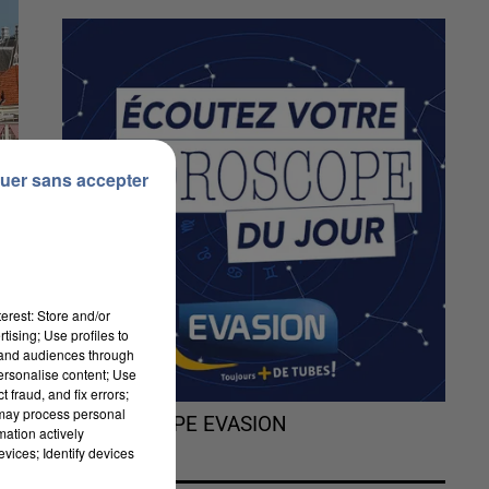
uer sans accepter
erest: Store and/or
tising; Use profiles to
tand audiences through
personalise content; Use
 fraud, and fix errors;
 may process personal
n
L'HOROSCOPE EVASION
mation actively
t
vices; Identify devices
n