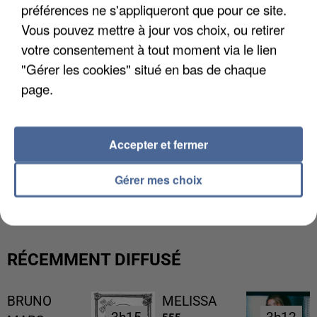
préférences ne s'appliqueront que pour ce site.
Vous pouvez mettre à jour vos choix, ou retirer
votre consentement à tout moment via le lien
"Gérer les cookies" situé en bas de chaque
page.
Accepter et fermer
UNE TOURISTE DE L’OISE EMPORTÉE PAR UNE
Gérer mes choix
COULÉE DE BOUE EN HAUTE-SAVOIE
RÉCEMMENT DIFFUSÉ
BRUNO
MELISSA