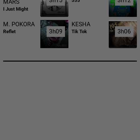
3h15
3h15
3h12
3h12
555
MARS
I Just Might
M. POKORA
KESHA
3h09
3h09
3h06
3h06
Reflet
Tik Tok