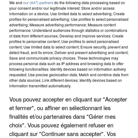
We and
our (447) partners
do the following data processing based on
your consent and/or our legitimate interest: Store and/or access
information on a device; Use limited data to select advertising; Create
profiles for personalised advertising; Use profiles to select personalised
advertising; Measure advertising performance; Measure content
performance; Understand audiences through statistics or combinations
of data from different sources; Develop and improve services; Create
profiles to personalise content; Use profiles to select personalised
content; Use limited data to select content; Ensure security, prevent and
detect fraud, and fix errors; Deliver and present advertising and content;
Save and communicate privacy choices. These technologies may
process personal data such as IP address and browsing data to offer
following functionalities: Identify devices based on information actively
requested; Use precise geolocation data; Match and combine data from
other data sources; Link different devices; Identify devices based on
information transmitted automatically.
UN SECOND CADRE DE LA DZ MAFIA
Vous pouvez accepter en cliquant sur "Accepter
INTERPELLÉ EN ALGÉRIE
et fermer", ou affiner en sélectionnant les
finalités et/ou partenaires dans "Gérer mes
choix". Vous pouvez également refuser en
cliquant sur "Continuer sans accepter". Vos