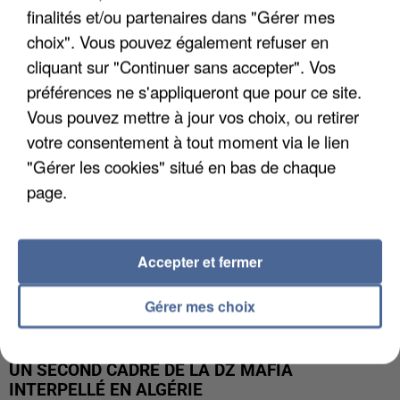
finalités et/ou partenaires dans "Gérer mes
L’UN DES FONDATEURS SUPPOSÉS DE LA DZ
choix". Vous pouvez également refuser en
MAFIA INTERPELLÉ EN ALGÉRIE
cliquant sur "Continuer sans accepter". Vos
préférences ne s'appliqueront que pour ce site.
Vous pouvez mettre à jour vos choix, ou retirer
votre consentement à tout moment via le lien
"Gérer les cookies" situé en bas de chaque
page.
Accepter et fermer
Gérer mes choix
UN SECOND CADRE DE LA DZ MAFIA
INTERPELLÉ EN ALGÉRIE