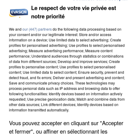
Le respect de votre vie privée est
notre priorité
APRÈS TOUTES CES CANICULES, LES REFUGES
We and
our (447) partners
do the following data processing based on
DE FAUNE SAUVAGE SONT...
your consent and/or our legitimate interest: Store and/or access
information on a device; Use limited data to select advertising; Create
profiles for personalised advertising; Use profiles to select personalised
advertising; Measure advertising performance; Measure content
performance; Understand audiences through statistics or combinations
of data from different sources; Develop and improve services; Create
profiles to personalise content; Use profiles to select personalised
content; Use limited data to select content; Ensure security, prevent and
detect fraud, and fix errors; Deliver and present advertising and content;
Save and communicate privacy choices. These technologies may
process personal data such as IP address and browsing data to offer
following functionalities: Identify devices based on information actively
requested; Use precise geolocation data; Match and combine data from
other data sources; Link different devices; Identify devices based on
information transmitted automatically.
Vous pouvez accepter en cliquant sur "Accepter
et fermer", ou affiner en sélectionnant les