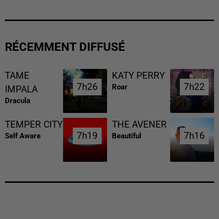
RÉCEMMENT DIFFUSÉ
TAME
KATY PERRY
7h26
7h26
7h22
7h22
Roar
IMPALA
Dracula
TEMPER CITY
THE AVENER
7h19
7h19
7h16
7h16
Self Aware
Beautiful