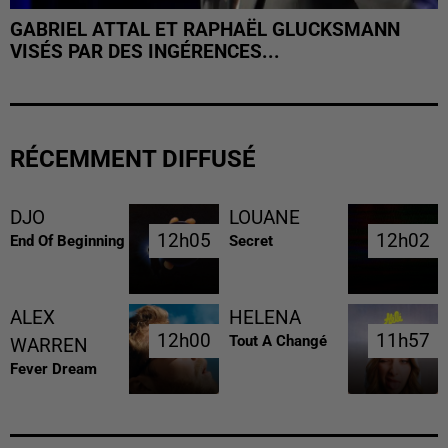
GABRIEL ATTAL ET RAPHAËL GLUCKSMANN
VISÉS PAR DES INGÉRENCES...
RÉCEMMENT DIFFUSÉ
DJO
LOUANE
12h05
12h05
12h02
12h02
End Of Beginning
Secret
ALEX
HELENA
12h00
12h00
11h57
11h57
Tout A Changé
WARREN
Fever Dream