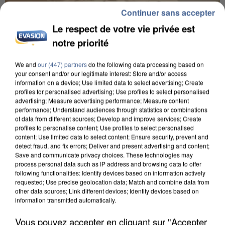
Continuer sans accepter
Le respect de votre vie privée est
notre priorité
We and
our (447) partners
do the following data processing based on
your consent and/or our legitimate interest: Store and/or access
UNE TOURISTE DE L’OISE EMPORTÉE PAR UNE
information on a device; Use limited data to select advertising; Create
COULÉE DE BOUE EN HAUTE-SAVOIE
profiles for personalised advertising; Use profiles to select personalised
advertising; Measure advertising performance; Measure content
performance; Understand audiences through statistics or combinations
of data from different sources; Develop and improve services; Create
profiles to personalise content; Use profiles to select personalised
content; Use limited data to select content; Ensure security, prevent and
detect fraud, and fix errors; Deliver and present advertising and content;
Save and communicate privacy choices. These technologies may
process personal data such as IP address and browsing data to offer
following functionalities: Identify devices based on information actively
requested; Use precise geolocation data; Match and combine data from
other data sources; Link different devices; Identify devices based on
information transmitted automatically.
Vous pouvez accepter en cliquant sur "Accepter