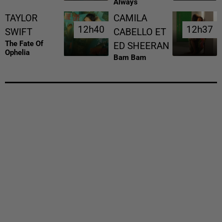
Always
TAYLOR
CAMILA
12h40
12h40
12h37
12h37
SWIFT
CABELLO ET
The Fate Of
ED SHEERAN
Ophelia
Bam Bam