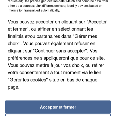
requested; Use precise geolocation data; Match and combine data from
other data sources; Link different devices; Identify devices based on
information transmitted automatically.
Vous pouvez accepter en cliquant sur "Accepter
et fermer", ou affiner en sélectionnant les
finalités et/ou partenaires dans "Gérer mes
choix". Vous pouvez également refuser en
cliquant sur "Continuer sans accepter". Vos
préférences ne s'appliqueront que pour ce site.
LES DONNÉES DE 300 000 CLIENTS DÉROBÉES À
Vous pouvez mettre à jour vos choix, ou retirer
INTERMARCHÉ APRÈS UNE...
votre consentement à tout moment via le lien
"Gérer les cookies" situé en bas de chaque
page.
Accepter et fermer