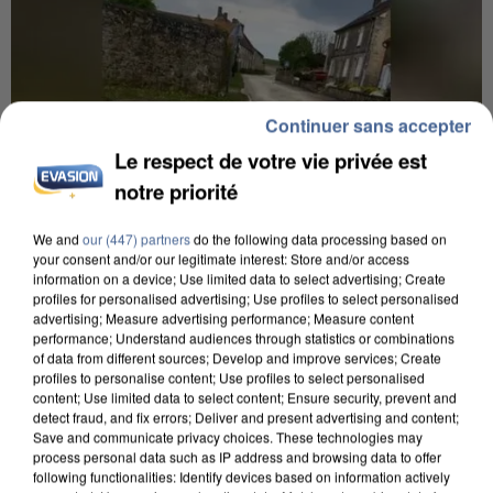
Continuer sans accepter
Le respect de votre vie privée est
notre priorité
We and
our (447) partners
do the following data processing based on
your consent and/or our legitimate interest: Store and/or access
information on a device; Use limited data to select advertising; Create
profiles for personalised advertising; Use profiles to select personalised
advertising; Measure advertising performance; Measure content
performance; Understand audiences through statistics or combinations
UNE TOURISTE DE L’OISE EMPORTÉE PAR UNE
of data from different sources; Develop and improve services; Create
COULÉE DE BOUE EN HAUTE-SAVOIE
profiles to personalise content; Use profiles to select personalised
content; Use limited data to select content; Ensure security, prevent and
detect fraud, and fix errors; Deliver and present advertising and content;
Save and communicate privacy choices. These technologies may
process personal data such as IP address and browsing data to offer
following functionalities: Identify devices based on information actively