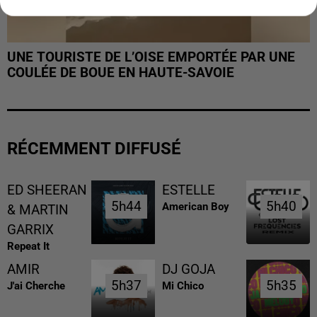
UNE TOURISTE DE L’OISE EMPORTÉE PAR UNE
COULÉE DE BOUE EN HAUTE-SAVOIE
RÉCEMMENT DIFFUSÉ
ED SHEERAN
ESTELLE
5h44
5h44
5h40
5h40
American Boy
& MARTIN
GARRIX
Repeat It
AMIR
DJ GOJA
5h37
5h37
5h35
5h35
J'ai Cherche
Mi Chico