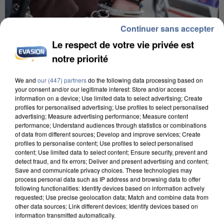
Continuer sans accepter
Le respect de votre vie privée est
notre priorité
We and
our (447) partners
do the following data processing based on
your consent and/or our legitimate interest: Store and/or access
information on a device; Use limited data to select advertising; Create
L’UN DES FONDATEURS SUPPOSÉS DE LA DZ
profiles for personalised advertising; Use profiles to select personalised
MAFIA INTERPELLÉ EN ALGÉRIE
advertising; Measure advertising performance; Measure content
performance; Understand audiences through statistics or combinations
of data from different sources; Develop and improve services; Create
profiles to personalise content; Use profiles to select personalised
content; Use limited data to select content; Ensure security, prevent and
detect fraud, and fix errors; Deliver and present advertising and content;
Save and communicate privacy choices. These technologies may
process personal data such as IP address and browsing data to offer
following functionalities: Identify devices based on information actively
requested; Use precise geolocation data; Match and combine data from
other data sources; Link different devices; Identify devices based on
information transmitted automatically.