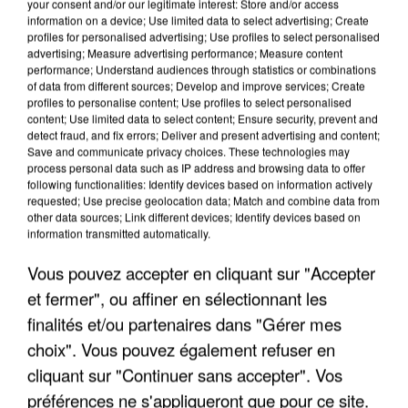
your consent and/or our legitimate interest: Store and/or access
information on a device; Use limited data to select advertising; Create
profiles for personalised advertising; Use profiles to select personalised
advertising; Measure advertising performance; Measure content
performance; Understand audiences through statistics or combinations
of data from different sources; Develop and improve services; Create
profiles to personalise content; Use profiles to select personalised
content; Use limited data to select content; Ensure security, prevent and
detect fraud, and fix errors; Deliver and present advertising and content;
Save and communicate privacy choices. These technologies may
process personal data such as IP address and browsing data to offer
following functionalities: Identify devices based on information actively
requested; Use precise geolocation data; Match and combine data from
other data sources; Link different devices; Identify devices based on
L’UN DES FONDATEURS SUPPOSÉS DE LA DZ
information transmitted automatically.
MAFIA INTERPELLÉ EN ALGÉRIE
Vous pouvez accepter en cliquant sur "Accepter
et fermer", ou affiner en sélectionnant les
finalités et/ou partenaires dans "Gérer mes
choix". Vous pouvez également refuser en
cliquant sur "Continuer sans accepter". Vos
préférences ne s'appliqueront que pour ce site.