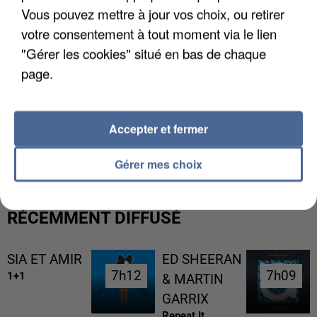
Vous pouvez mettre à jour vos choix, ou retirer
votre consentement à tout moment via le lien
"Gérer les cookies" situé en bas de chaque
page.
UN SECOND CADRE DE LA DZ MAFIA
Accepter et fermer
INTERPELLÉ EN ALGÉRIE
Gérer mes choix
RÉCEMMENT DIFFUSÉ
SIA ET AMIR
ED SHEERAN
7h12
7h12
7h09
7h09
1+1
& MARTIN
GARRIX
Repeat It