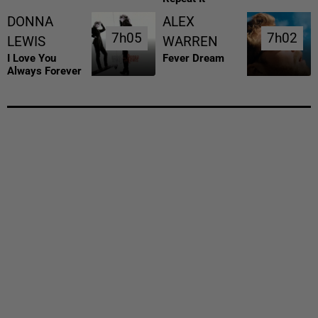
DONNA
ALEX
7h05
7h05
7h02
7h02
LEWIS
WARREN
I Love You
Fever Dream
Always Forever