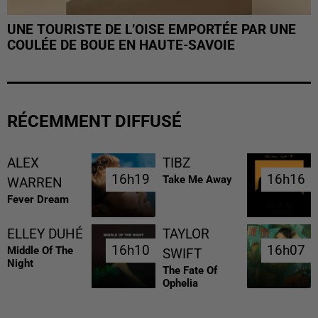
UNE TOURISTE DE L’OISE EMPORTÉE PAR UNE
COULÉE DE BOUE EN HAUTE-SAVOIE
RÉCEMMENT DIFFUSÉ
ALEX
TIBZ
16h19
16h19
16h16
16h16
Take Me Away
WARREN
Fever Dream
ELLEY DUHÉ
TAYLOR
16h10
16h10
16h07
16h07
Middle Of The
SWIFT
Night
The Fate Of
Ophelia