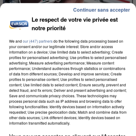
Continuer sans accepter
Le respect de votre vie privée est
notre priorité
We and
our (447) partners
do the following data processing based on
your consent and/or our legitimate interest: Store and/or access
L’UN DES FONDATEURS SUPPOSÉS DE LA DZ
information on a device; Use limited data to select advertising; Create
MAFIA INTERPELLÉ EN ALGÉRIE
profiles for personalised advertising; Use profiles to select personalised
advertising; Measure advertising performance; Measure content
performance; Understand audiences through statistics or combinations
of data from different sources; Develop and improve services; Create
profiles to personalise content; Use profiles to select personalised
content; Use limited data to select content; Ensure security, prevent and
detect fraud, and fix errors; Deliver and present advertising and content;
Save and communicate privacy choices. These technologies may
process personal data such as IP address and browsing data to offer
following functionalities: Identify devices based on information actively
requested; Use precise geolocation data; Match and combine data from
other data sources; Link different devices; Identify devices based on
information transmitted automatically.