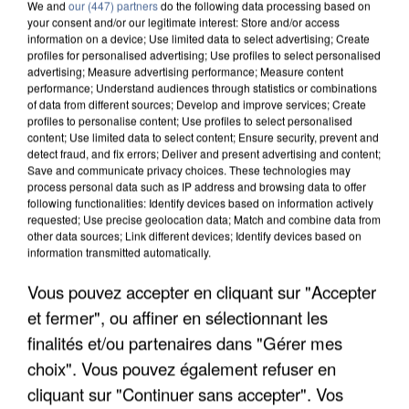
We and
our (447) partners
do the following data processing based on
your consent and/or our legitimate interest: Store and/or access
information on a device; Use limited data to select advertising; Create
profiles for personalised advertising; Use profiles to select personalised
advertising; Measure advertising performance; Measure content
performance; Understand audiences through statistics or combinations
of data from different sources; Develop and improve services; Create
profiles to personalise content; Use profiles to select personalised
content; Use limited data to select content; Ensure security, prevent and
detect fraud, and fix errors; Deliver and present advertising and content;
Save and communicate privacy choices. These technologies may
process personal data such as IP address and browsing data to offer
following functionalities: Identify devices based on information actively
requested; Use precise geolocation data; Match and combine data from
other data sources; Link different devices; Identify devices based on
information transmitted automatically.
UN SECOND CADRE DE LA DZ MAFIA
Vous pouvez accepter en cliquant sur "Accepter
INTERPELLÉ EN ALGÉRIE
et fermer", ou affiner en sélectionnant les
finalités et/ou partenaires dans "Gérer mes
choix". Vous pouvez également refuser en
cliquant sur "Continuer sans accepter". Vos