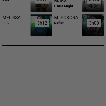
MARS
I Just Might
MELISSA
M. POKORA
3h12
3h12
3h09
3h09
555
Reflet