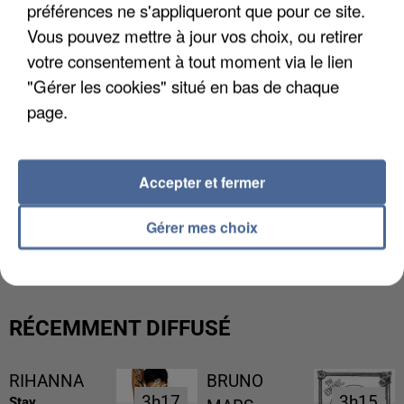
préférences ne s'appliqueront que pour ce site.
Vous pouvez mettre à jour vos choix, ou retirer
votre consentement à tout moment via le lien
"Gérer les cookies" situé en bas de chaque
page.
Accepter et fermer
UNE TOURISTE DE L’OISE EMPORTÉE PAR UNE
Gérer mes choix
COULÉE DE BOUE EN HAUTE-SAVOIE
RÉCEMMENT DIFFUSÉ
RIHANNA
BRUNO
3h17
3h17
3h15
3h15
Stay