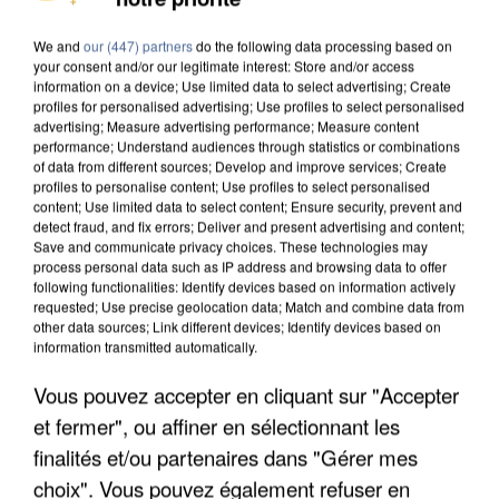
MAFIA INTERPELLÉ EN ALGÉRIE
We and
our (447) partners
do the following data processing based on
your consent and/or our legitimate interest: Store and/or access
information on a device; Use limited data to select advertising; Create
profiles for personalised advertising; Use profiles to select personalised
advertising; Measure advertising performance; Measure content
performance; Understand audiences through statistics or combinations
of data from different sources; Develop and improve services; Create
profiles to personalise content; Use profiles to select personalised
content; Use limited data to select content; Ensure security, prevent and
detect fraud, and fix errors; Deliver and present advertising and content;
Save and communicate privacy choices. These technologies may
process personal data such as IP address and browsing data to offer
following functionalities: Identify devices based on information actively
requested; Use precise geolocation data; Match and combine data from
other data sources; Link different devices; Identify devices based on
information transmitted automatically.
Vous pouvez accepter en cliquant sur "Accepter
UN SECOND CADRE DE LA DZ MAFIA
et fermer", ou affiner en sélectionnant les
INTERPELLÉ EN ALGÉRIE
finalités et/ou partenaires dans "Gérer mes
choix". Vous pouvez également refuser en