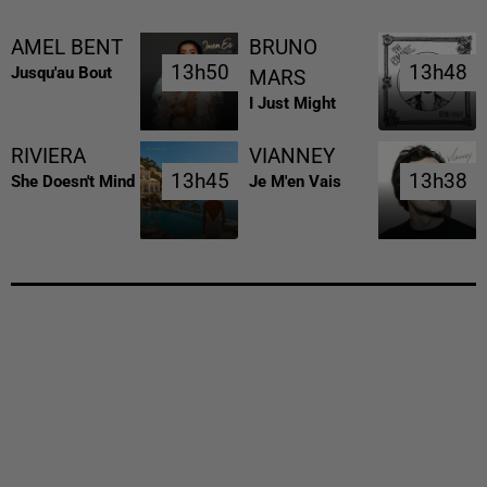
AMEL BENT
BRUNO
13h50
13h50
13h48
13h48
Jusqu'au Bout
MARS
I Just Might
RIVIERA
VIANNEY
13h45
13h45
13h38
13h38
She Doesn't Mind
Je M'en Vais