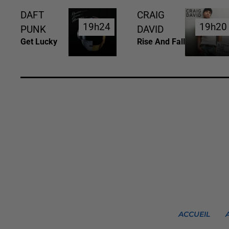
DAFT
CRAIG
19h24
19h24
19h20
19h20
PUNK
DAVID
Get Lucky
Rise And Fall
ACCUEIL