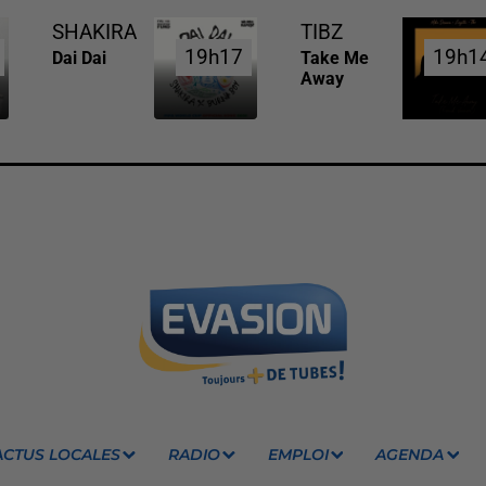
SHAKIRA
TIBZ
19h17
19h17
19h1
19h1
Dai Dai
Take Me
Away
ACTUS LOCALES
RADIO
EMPLOI
AGENDA