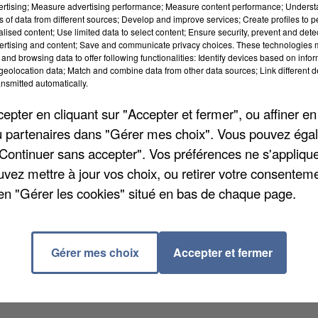
vertising; Measure advertising performance; Measure content performance; Unders
ns of data from different sources; Develop and improve services; Create profiles to 
alised content; Use limited data to select content; Ensure security, prevent and detect
ertising and content; Save and communicate privacy choices. These technologies
and browsing data to offer following functionalities: Identify devices based on infor
eolocation data; Match and combine data from other data sources; Link different de
nsmitted automatically.
pter en cliquant sur "Accepter et fermer", ou affiner en
u restaurant La Baguette ce jeudi 2 juillet 2026, juste
/ou partenaires dans "Gérer mes choix". Vous pouvez éga
déplorer et les flammes ont rapidement été maîtrisées
"Continuer sans accepter". Vos préférences ne s'appliqu
adultes ont été évacués par mesure de sécurité. Le
uvez mettre à jour vos choix, ou retirer votre consenteme
rd.
en "Gérer les cookies" situé en bas de chaque page.
Gérer mes choix
Accepter et fermer