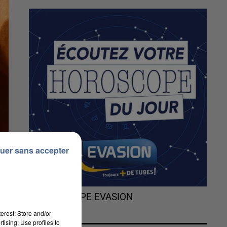
uer sans accepter
L'HOROSCOPE EVASION
erest: Store and/or
tising; Use profiles to