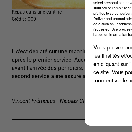
select personalised ad
statistics or combinatio
Repas dans une cantine
profiles to select person
Deliver and present adv
Crédit :
CC0
data such as IP address 
requested; Use precise g
based on information tra
Vous pouvez acce
Il s’est déclaré sur une machinerie d’ascenseur d
les finalités et
après le premier service. Aucun blessé n’est à 
en cliquant sur 
avant l’arrivée des pompiers. 139 enfants et 22 
ce site. Vous po
second service a été assuré avec un peu de reta
moment via le li
Vincent Frémeaux - Nicolas Chacun