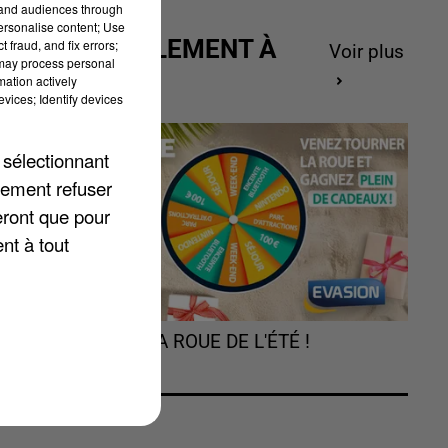
tand audiences through
personalise content; Use
ACTUELLEMENT À
 fraud, and fix errors;
Voir plus
 may process personal
GAGNER
mation actively
vices; Identify devices
 sélectionnant
lement refuser
eront que pour
nt à tout
TOURNEZ LA ROUE DE L'ÉTÉ !