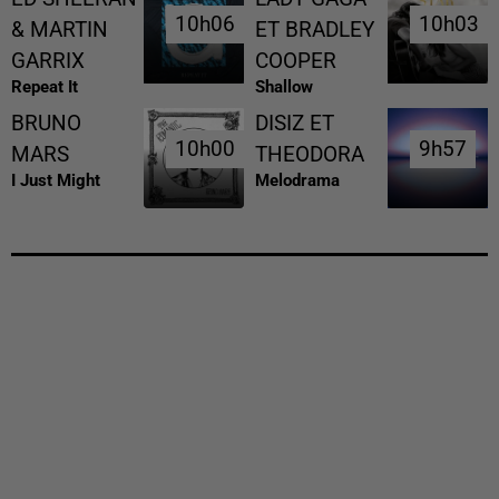
10h06
10h06
10h03
10h03
& MARTIN
ET BRADLEY
GARRIX
COOPER
Repeat It
Shallow
BRUNO
DISIZ ET
10h00
10h00
9h57
9h57
MARS
THEODORA
I Just Might
Melodrama