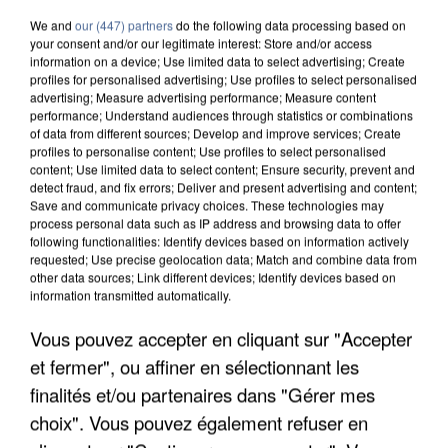
We and
our (447) partners
do the following data processing based on
your consent and/or our legitimate interest: Store and/or access
information on a device; Use limited data to select advertising; Create
profiles for personalised advertising; Use profiles to select personalised
advertising; Measure advertising performance; Measure content
performance; Understand audiences through statistics or combinations
of data from different sources; Develop and improve services; Create
profiles to personalise content; Use profiles to select personalised
content; Use limited data to select content; Ensure security, prevent and
detect fraud, and fix errors; Deliver and present advertising and content;
Save and communicate privacy choices. These technologies may
process personal data such as IP address and browsing data to offer
following functionalities: Identify devices based on information actively
requested; Use precise geolocation data; Match and combine data from
other data sources; Link different devices; Identify devices based on
information transmitted automatically.
APRÈS TOUTES CES CANICULES, LES REFUGES
Vous pouvez accepter en cliquant sur "Accepter
DE FAUNE SAUVAGE SONT...
et fermer", ou affiner en sélectionnant les
finalités et/ou partenaires dans "Gérer mes
choix". Vous pouvez également refuser en