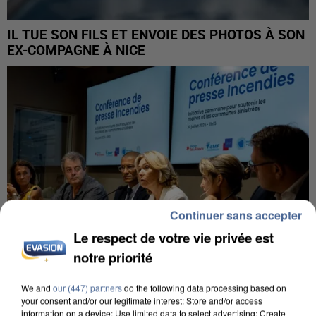
IL TUE SON FILS ET ENVOIE DES PHOTOS À SON
EX-COMPAGNE À NICE
Continuer sans accepter
Le respect de votre vie privée est
notre priorité
We and
our (447) partners
do the following data processing based on
your consent and/or our legitimate interest: Store and/or access
INCENDIES : L’ÎLE-DE-FRANCE LANCE UN ÉLAN
information on a device; Use limited data to select advertising; Create