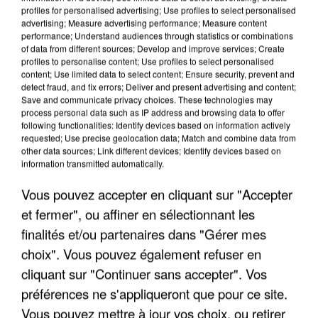
DE SOLIDARITÉ AVEC LES...
profiles for personalised advertising; Use profiles to select personalised
advertising; Measure advertising performance; Measure content
performance; Understand audiences through statistics or combinations
of data from different sources; Develop and improve services; Create
profiles to personalise content; Use profiles to select personalised
content; Use limited data to select content; Ensure security, prevent and
detect fraud, and fix errors; Deliver and present advertising and content;
Save and communicate privacy choices. These technologies may
process personal data such as IP address and browsing data to offer
following functionalities: Identify devices based on information actively
requested; Use precise geolocation data; Match and combine data from
other data sources; Link different devices; Identify devices based on
information transmitted automatically.
Vous pouvez accepter en cliquant sur "Accepter
et fermer", ou affiner en sélectionnant les
finalités et/ou partenaires dans "Gérer mes
choix". Vous pouvez également refuser en
APRÈS TOUTES CES CANICULES, LES REFUGES
cliquant sur "Continuer sans accepter". Vos
DE FAUNE SAUVAGE SONT...
préférences ne s'appliqueront que pour ce site.
Vous pouvez mettre à jour vos choix, ou retirer