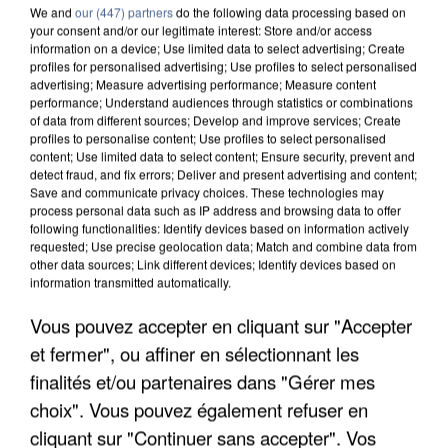
We and
our (447) partners
do the following data processing based on
your consent and/or our legitimate interest: Store and/or access
information on a device; Use limited data to select advertising; Create
profiles for personalised advertising; Use profiles to select personalised
advertising; Measure advertising performance; Measure content
performance; Understand audiences through statistics or combinations
of data from different sources; Develop and improve services; Create
profiles to personalise content; Use profiles to select personalised
content; Use limited data to select content; Ensure security, prevent and
detect fraud, and fix errors; Deliver and present advertising and content;
Save and communicate privacy choices. These technologies may
process personal data such as IP address and browsing data to offer
following functionalities: Identify devices based on information actively
requested; Use precise geolocation data; Match and combine data from
other data sources; Link different devices; Identify devices based on
information transmitted automatically.
APRÈS TOUTES CES CANICULES, LES REFUGES
DE FAUNE SAUVAGE SONT...
Vous pouvez accepter en cliquant sur "Accepter
et fermer", ou affiner en sélectionnant les
finalités et/ou partenaires dans "Gérer mes
choix". Vous pouvez également refuser en
cliquant sur "Continuer sans accepter". Vos