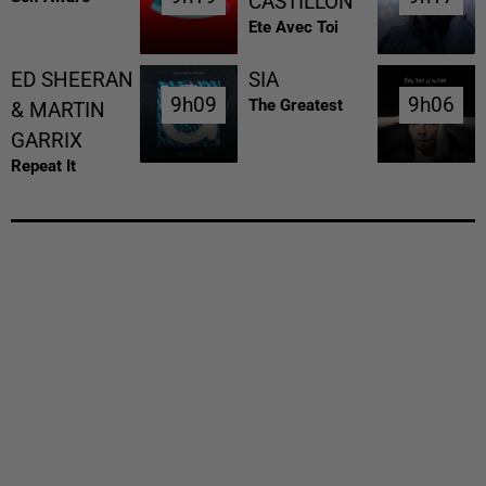
CASTILLON
Ete Avec Toi
ED SHEERAN
SIA
9h09
9h09
9h06
9h06
The Greatest
& MARTIN
GARRIX
Repeat It