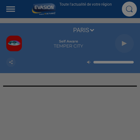
Toute l'actualité de votre région
PARIS
Self Aware
TEMPER CITY