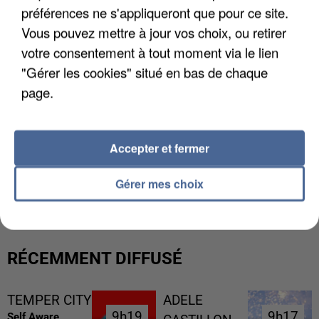
préférences ne s'appliqueront que pour ce site.
Vous pouvez mettre à jour vos choix, ou retirer
votre consentement à tout moment via le lien
"Gérer les cookies" situé en bas de chaque
page.
Accepter et fermer
L’UN DES FONDATEURS SUPPOSÉS DE LA DZ
MAFIA INTERPELLÉ EN ALGÉRIE
Gérer mes choix
RÉCEMMENT DIFFUSÉ
TEMPER CITY
ADELE
9h19
9h19
9h17
9h17
Self Aware