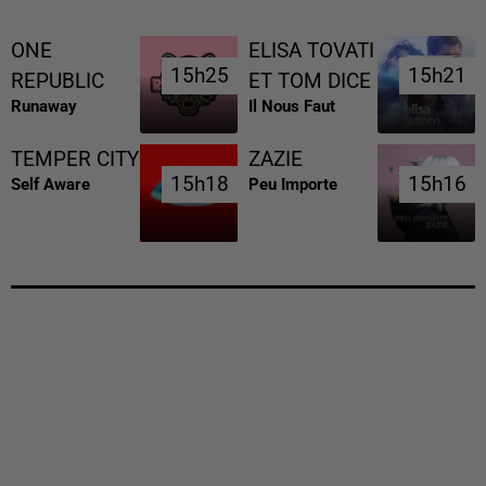
ONE
ELISA TOVATI
15h25
15h25
15h21
15h21
REPUBLIC
ET TOM DICE
Runaway
Il Nous Faut
TEMPER CITY
ZAZIE
15h18
15h18
15h16
15h16
Self Aware
Peu Importe