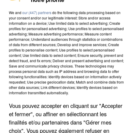
DE SOLIDARITÉ AVEC LES...
We and
our (447) partners
do the following data processing based on
your consent and/or our legitimate interest: Store and/or access
information on a device; Use limited data to select advertising; Create
profiles for personalised advertising; Use profiles to select personalised
advertising; Measure advertising performance; Measure content
performance; Understand audiences through statistics or combinations
of data from different sources; Develop and improve services; Create
profiles to personalise content; Use profiles to select personalised
content; Use limited data to select content; Ensure security, prevent and
detect fraud, and fix errors; Deliver and present advertising and content;
Save and communicate privacy choices. These technologies may
process personal data such as IP address and browsing data to offer
following functionalities: Identify devices based on information actively
requested; Use precise geolocation data; Match and combine data from
other data sources; Link different devices; Identify devices based on
information transmitted automatically.
Vous pouvez accepter en cliquant sur "Accepter
APRÈS TOUTES CES CANICULES, LES REFUGES
et fermer", ou affiner en sélectionnant les
DE FAUNE SAUVAGE SONT...
finalités et/ou partenaires dans "Gérer mes
choix". Vous pouvez également refuser en