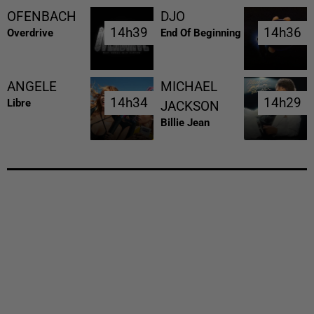
OFENBACH
DJO
14h39
14h39
14h36
14h36
Overdrive
End Of Beginning
ANGELE
MICHAEL
14h34
14h34
14h29
14h29
Libre
JACKSON
Billie Jean