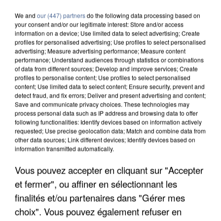
COULÉE DE BOUE EN HAUTE-SAVOIE
We and
our (447) partners
do the following data processing based on
your consent and/or our legitimate interest: Store and/or access
information on a device; Use limited data to select advertising; Create
profiles for personalised advertising; Use profiles to select personalised
advertising; Measure advertising performance; Measure content
performance; Understand audiences through statistics or combinations
of data from different sources; Develop and improve services; Create
profiles to personalise content; Use profiles to select personalised
content; Use limited data to select content; Ensure security, prevent and
detect fraud, and fix errors; Deliver and present advertising and content;
Save and communicate privacy choices. These technologies may
process personal data such as IP address and browsing data to offer
following functionalities: Identify devices based on information actively
requested; Use precise geolocation data; Match and combine data from
other data sources; Link different devices; Identify devices based on
information transmitted automatically.
Vous pouvez accepter en cliquant sur "Accepter
LES DONNÉES DE 300 000 CLIENTS DÉROBÉES À
et fermer", ou affiner en sélectionnant les
INTERMARCHÉ APRÈS UNE...
finalités et/ou partenaires dans "Gérer mes
choix". Vous pouvez également refuser en