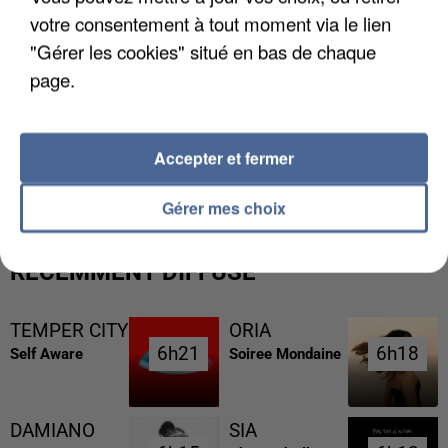
votre consentement à tout moment via le lien
"Gérer les cookies" situé en bas de chaque
page.
UNE TOURISTE DE L’OISE EMPORTÉE PAR UNE
Accepter et fermer
COULÉE DE BOUE EN HAUTE-SAVOIE
Gérer mes choix
RÉCEMMENT DIFFUSÉ
TEMPER CITY
ORIA
6h21
6h21
6h18
6h18
Self Aware
Soiree Mondaine
DAMIANO
SIA