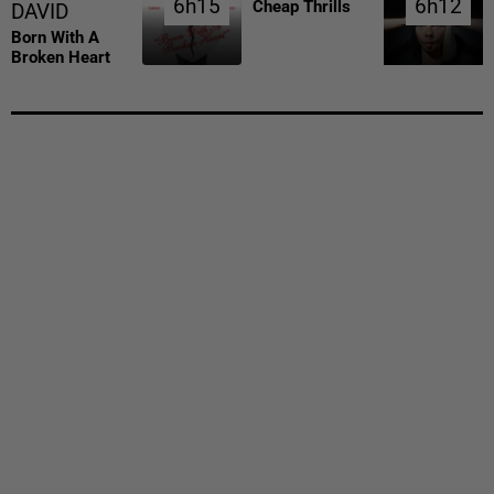
6h15
6h15
6h12
6h12
Cheap Thrills
DAVID
Born With A
Broken Heart