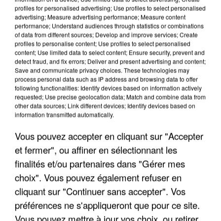
profiles for personalised advertising; Use profiles to select personalised
advertising; Measure advertising performance; Measure content
performance; Understand audiences through statistics or combinations
of data from different sources; Develop and improve services; Create
profiles to personalise content; Use profiles to select personalised
content; Use limited data to select content; Ensure security, prevent and
detect fraud, and fix errors; Deliver and present advertising and content;
Save and communicate privacy choices. These technologies may
process personal data such as IP address and browsing data to offer
following functionalities: Identify devices based on information actively
requested; Use precise geolocation data; Match and combine data from
UN SECOND CADRE DE LA DZ MAFIA
other data sources; Link different devices; Identify devices based on
INTERPELLÉ EN ALGÉRIE
information transmitted automatically.
Vous pouvez accepter en cliquant sur "Accepter
et fermer", ou affiner en sélectionnant les
finalités et/ou partenaires dans "Gérer mes
choix". Vous pouvez également refuser en
cliquant sur "Continuer sans accepter". Vos
préférences ne s'appliqueront que pour ce site.
Vous pouvez mettre à jour vos choix, ou retirer