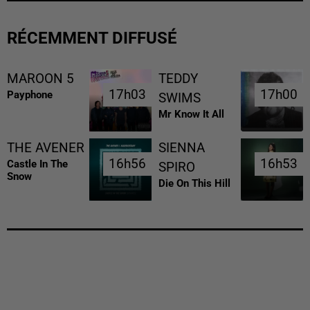
RÉCEMMENT DIFFUSÉ
MAROON 5
TEDDY
17h03
17h03
17h00
17h00
Payphone
SWIMS
Mr Know It All
THE AVENER
SIENNA
16h56
16h56
16h53
16h53
Castle In The
SPIRO
Snow
Die On This Hill