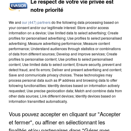
Le respect de votre vie privée est
notre priorité
L’UN DES FONDATEURS SUPPOSÉS DE LA DZ
MAFIA INTERPELLÉ EN ALGÉRIE
We and
our (447) partners
do the following data processing based on
your consent and/or our legitimate interest: Store and/or access
information on a device; Use limited data to select advertising; Create
profiles for personalised advertising; Use profiles to select personalised
advertising; Measure advertising performance; Measure content
performance; Understand audiences through statistics or combinations
of data from different sources; Develop and improve services; Create
profiles to personalise content; Use profiles to select personalised
content; Use limited data to select content; Ensure security, prevent and
detect fraud, and fix errors; Deliver and present advertising and content;
Save and communicate privacy choices. These technologies may
process personal data such as IP address and browsing data to offer
following functionalities: Identify devices based on information actively
requested; Use precise geolocation data; Match and combine data from
other data sources; Link different devices; Identify devices based on
information transmitted automatically.
Vous pouvez accepter en cliquant sur "Accepter
et fermer", ou affiner en sélectionnant les
UN SECOND CADRE DE LA DZ MAFIA
finalités et/ou partenaires dans "Gérer mes