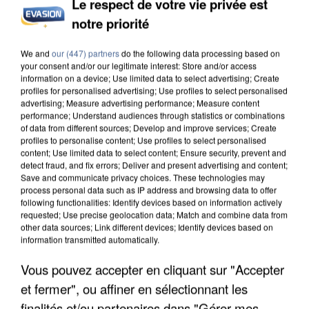
Le respect de votre vie privée est
notre priorité
UN SECOND CADRE DE LA DZ MAFIA
INTERPELLÉ EN ALGÉRIE
We and
our (447) partners
do the following data processing based on
your consent and/or our legitimate interest: Store and/or access
information on a device; Use limited data to select advertising; Create
profiles for personalised advertising; Use profiles to select personalised
advertising; Measure advertising performance; Measure content
performance; Understand audiences through statistics or combinations
of data from different sources; Develop and improve services; Create
profiles to personalise content; Use profiles to select personalised
content; Use limited data to select content; Ensure security, prevent and
detect fraud, and fix errors; Deliver and present advertising and content;
Save and communicate privacy choices. These technologies may
process personal data such as IP address and browsing data to offer
following functionalities: Identify devices based on information actively
requested; Use precise geolocation data; Match and combine data from
other data sources; Link different devices; Identify devices based on
information transmitted automatically.
Vous pouvez accepter en cliquant sur "Accepter
et fermer", ou affiner en sélectionnant les
UNE TOURISTE DE L’OISE EMPORTÉE PAR UNE
finalités et/ou partenaires dans "Gérer mes