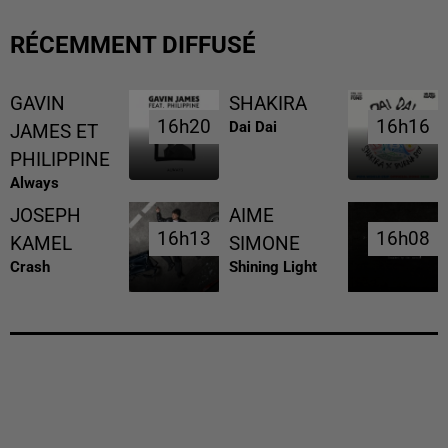
RÉCEMMENT DIFFUSÉ
GAVIN
SHAKIRA
16h20
16h20
16h16
16h16
Dai Dai
JAMES ET
PHILIPPINE
Always
JOSEPH
AIME
16h13
16h13
16h08
16h08
KAMEL
SIMONE
Crash
Shining Light