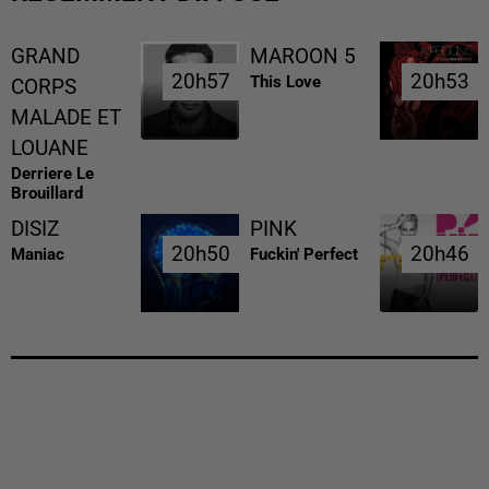
GRAND
MAROON 5
20h57
20h57
20h53
20h53
This Love
CORPS
MALADE ET
LOUANE
Derriere Le
Brouillard
DISIZ
PINK
20h50
20h50
20h46
20h46
Maniac
Fuckin' Perfect