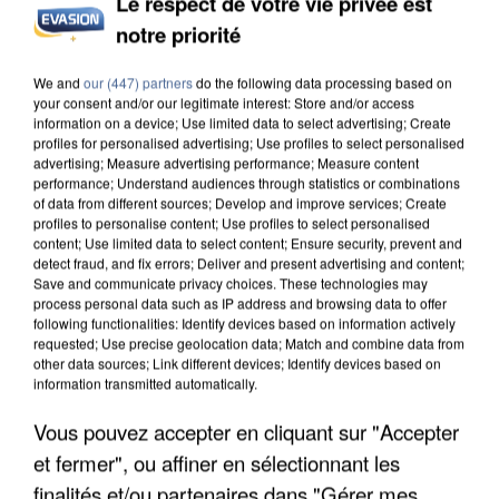
Le respect de votre vie privée est
UNE TOURISTE DE L’OISE EMPORTÉE PAR UNE
notre priorité
COULÉE DE BOUE EN HAUTE-SAVOIE
We and
our (447) partners
do the following data processing based on
your consent and/or our legitimate interest: Store and/or access
information on a device; Use limited data to select advertising; Create
profiles for personalised advertising; Use profiles to select personalised
advertising; Measure advertising performance; Measure content
performance; Understand audiences through statistics or combinations
of data from different sources; Develop and improve services; Create
profiles to personalise content; Use profiles to select personalised
content; Use limited data to select content; Ensure security, prevent and
detect fraud, and fix errors; Deliver and present advertising and content;
Save and communicate privacy choices. These technologies may
process personal data such as IP address and browsing data to offer
following functionalities: Identify devices based on information actively
requested; Use precise geolocation data; Match and combine data from
other data sources; Link different devices; Identify devices based on
information transmitted automatically.
Vous pouvez accepter en cliquant sur "Accepter
LES DONNÉES DE 300 000 CLIENTS DÉROBÉES À
et fermer", ou affiner en sélectionnant les
INTERMARCHÉ APRÈS UNE...
finalités et/ou partenaires dans "Gérer mes