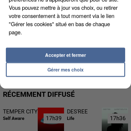
Vous pouvez mettre à jour vos choix, ou retirer
votre consentement à tout moment via le lien
"Gérer les cookies" situé en bas de chaque
page.
Accepter et fermer
L’UN DES FONDATEURS SUPPOSÉS DE LA DZ
MAFIA INTERPELLÉ EN ALGÉRIE
Gérer mes choix
RÉCEMMENT DIFFUSÉ
TEMPER CITY
DES'REE
17h39
17h39
17h36
17h36
Self Aware
Life