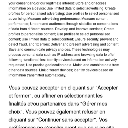
your consent and/or our legitimate interest: Store and/or access
information on a device; Use limited data to select advertising; Create
profiles for personalised advertising; Use profiles to select personalised
advertising; Measure advertising performance; Measure content
performance; Understand audiences through statistics or combinations
of data from different sources; Develop and improve services; Create
profiles to personalise content; Use profiles to select personalised
content; Use limited data to select content; Ensure security, prevent and
detect fraud, and fix errors; Deliver and present advertising and content;
Save and communicate privacy choices. These technologies may
process personal data such as IP address and browsing data to offer
following functionalities: Identify devices based on information actively
requested; Use precise geolocation data; Match and combine data from
other data sources; Link different devices; Identify devices based on
APRÈS TOUTES CES CANICULES, LES REFUGES
information transmitted automatically.
DE FAUNE SAUVAGE SONT...
Vous pouvez accepter en cliquant sur "Accepter
et fermer", ou affiner en sélectionnant les
finalités et/ou partenaires dans "Gérer mes
choix". Vous pouvez également refuser en
cliquant sur "Continuer sans accepter". Vos
préférences ne s'appliqueront que pour ce site.