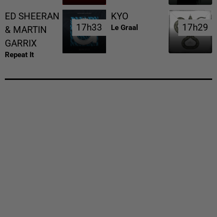
ED SHEERAN
KYO
17h33
17h33
17h29
17h29
Le Graal
& MARTIN
GARRIX
Repeat It